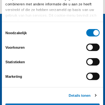
combineren met andere informatie die u aan ze heeft
verstrekt of die ze hebben verzameld op basis van uw
gebruik van hun services. Dit cookie-menu bevindt zich
nog in de testfase.
Toestemmingsselectie
Noodzakelijk
Voorkeuren
Nassaulaan 12
Statistieken
2514 JS Den Haag
Marketing
About us (English)
Details tonen
A-Z index