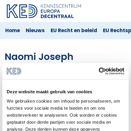
Home
Nieuws
EU Recht en beleid
EU Rechts
Naomi Joseph
Naomi Joseph was stagiair bij KED in 2020.
De adviseurs van Kenniscentrum Europa decentraal
beantwoorden vragen voor de helpdesk en verzorgen
Deze website maakt gebruik van cookies
de publicatie en updates van de content op de
We gebruiken cookies om inhoud te personaliseren, om
website. Daarnaast geven zij presentaties en
functies voor sociale media te bieden en om ons
participeren zij in netwerken.
websiteverkeer te analyseren. Ook worden er cookies
geplaatst door derde partijen voor sociale media en
Bekijk de berichten van
Naomi Joseph
analyse. Deze derden kunnen deze gegevens