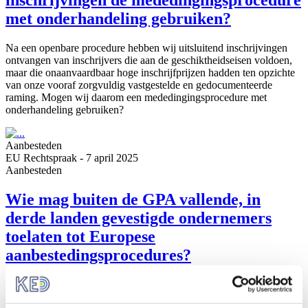
inschrijvingen de mededingingsprocedure
met onderhandeling gebruiken?
Na een openbare procedure hebben wij uitsluitend inschrijvingen
ontvangen van inschrijvers die aan de geschiktheidseisen voldoen,
maar die onaanvaardbaar hoge inschrijfprijzen hadden ten opzichte
van onze vooraf zorgvuldig vastgestelde en gedocumenteerde
raming. Mogen wij daarom een mededingingsprocedure met
onderhandeling gebruiken?
Aanbesteden
EU Rechtspraak
-
7 april 2025
Aanbesteden
Wie mag buiten de GPA vallende, in
derde landen gevestigde ondernemers
toelaten tot Europese
aanbestedingsprocedures?
In deze zaak staat de vraag centraal wie onder Europees recht gaat
over het al dan niet toelaten van buiten de GPA vallende, in derde