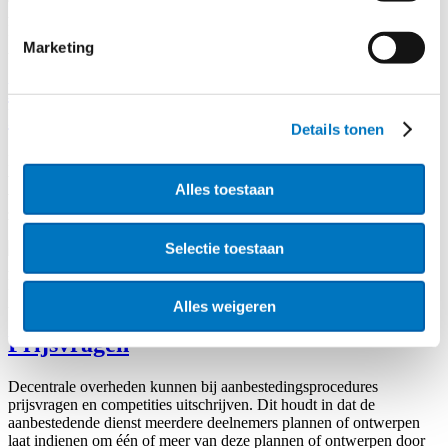
Aanbesteden
Praktijkvraag
-
5 maart 2025
Marketing
Aanbesteden
Bestaan er Europese verplichtingen voor
het bewaren van aanbestedingsstukken?
Details tonen
Bij ons waterschap speelt de vraag of er Europese richtlijnen en
voorwaarden zijn voor het vastleggen, archiveren en het op termijn
Alles toestaan
vernietigen van aanbestedingsdocumenten? En hoe verhouden die
zich tot de nationale regels?
Selectie toestaan
Aanbestedings­procedures
EU Recht en beleid
-
11 december 2023
Aanbestedings­procedures
Alles weigeren
Prijsvragen
Decentrale overheden kunnen bij aanbestedingsprocedures
prijsvragen en competities uitschrijven. Dit houdt in dat de
aanbestedende dienst meerdere deelnemers plannen of ontwerpen
laat indienen om één of meer van deze plannen of ontwerpen door