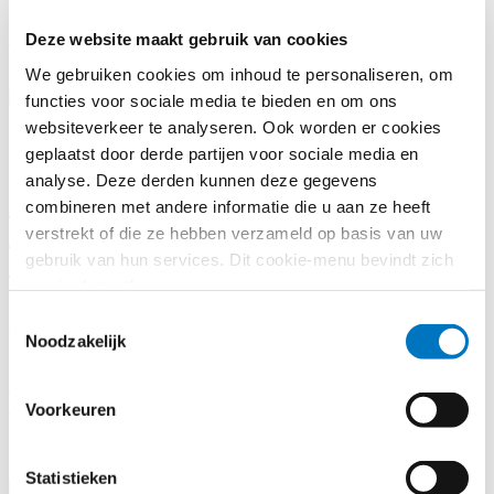
landen gevestigde ondernemers tot aanbestedingsprocedures. Met de
uitspraak verstevigt het Hof van Justitie de positie van
Deze website maakt gebruik van cookies
aanbestedende diensten om dit zelfstandig te bepalen op grond van
Richtlijnen 2014/24 en/of 2014/25.
We gebruiken cookies om inhoud te personaliseren, om
functies voor sociale media te bieden en om ons
Aanbesteden
websiteverkeer te analyseren. Ook worden er cookies
Praktijkvraag
-
25 juli 2024
geplaatst door derde partijen voor sociale media en
Aanbesteden
analyse. Deze derden kunnen deze gegevens
Kunnen wij op grond van gewijzigde
combineren met andere informatie die u aan ze heeft
inzichten een Europese aanbesteding
verstrekt of die ze hebben verzameld op basis van uw
gebruik van hun services. Dit cookie-menu bevindt zich
intrekken?
nog in de testfase.
Een gemeente heeft voor groenonderhoud een meervoudig
Toestemmingsselectie
onderhandse aanbesteding uitgezet bij een vijftal bedrijven. In
Noodzakelijk
tweede instantie wil de gemeente het onderhoud liever inbesteden
bij de sociale werkvoorziening. Kan de gemeente die meervoudig
onderhandse aanbesteding op grond van gewijzigde inzichten
Voorkeuren
alsnog intrekken en vervolgens tot inbesteding overgaan zonder dat
dit in strijd komt met aanbestedingsrichtlijnen of leidt tot
schadeclaims?
Statistieken