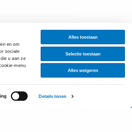
Alles toestaan
eden en om
or sociale
Selectie toestaan
die u aan ze
-Z index
t cookie-menu
Alles weigeren
genda
ontact
ing
Details tonen
iensten
ieuwsbrief
resentaties