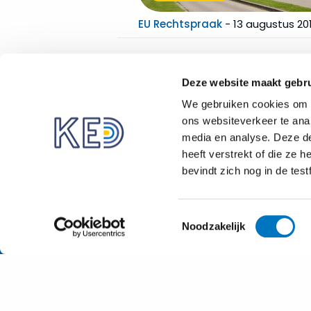
EU Rechtspraak
-
13 augustus 20
Berichten
paginering
Deze website maakt gebru
We gebruiken cookies om i
ons websiteverkeer te anal
media en analyse. Deze d
heeft verstrekt of die ze
bevindt zich nog in de test
Toestemmingsselectie
Noodzakelijk
Nassaulaan 12
2514 JS Den Haag