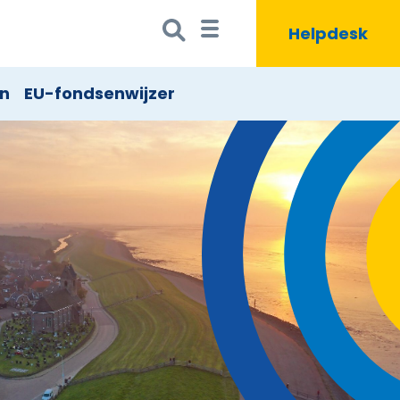
Zoeken
Zoekbutton
Helpdesk
naar:
en
EU-fondsenwijzer