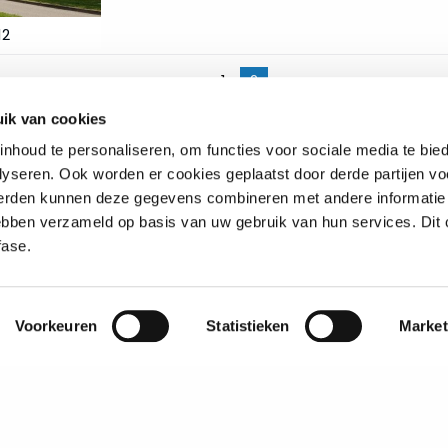
12
prev
1
2
ik van cookies
nhoud te personaliseren, om functies voor sociale media te bi
yseren. Ook worden er cookies geplaatst door derde partijen vo
erden kunnen deze gegevens combineren met andere informatie 
A
 hebben verzameld op basis van uw gebruik van hun services. Di
fase.
A
C
Privacyverklaring
Voorkeuren
Statistieken
Market
D
Disclaimer
N
Cookiesettings
P
Toegankelijkheid