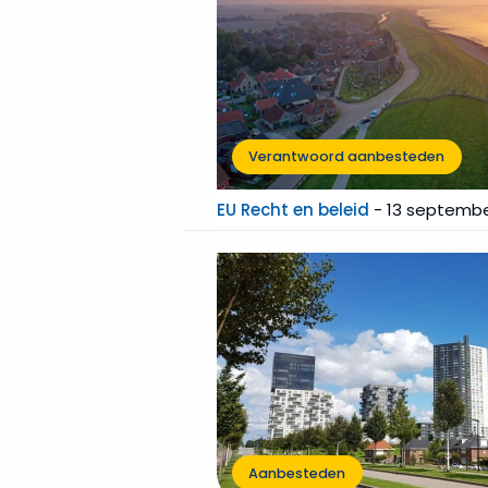
Verantwoord aanbesteden
EU Recht en beleid
-
13 septembe
Aanbesteden