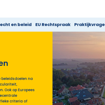
echt en beleid
EU Rechtspraak
Praktijkvrag
en
 beleidsdoelen na
ulariteit,
en. Ook op Europees
ecentrale
eke criteria of