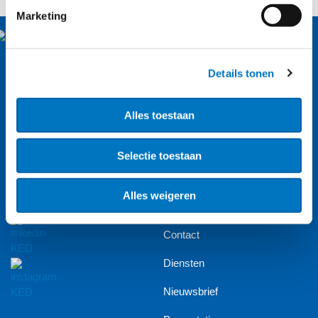
Marketing
Nassaulaan 12
Details tonen
2514 JS Den Haag
Alles toestaan
About us (English)
Selectie toestaan
A-Z index
Alles weigeren
Agenda
Contact
Diensten
Nieuwsbrief