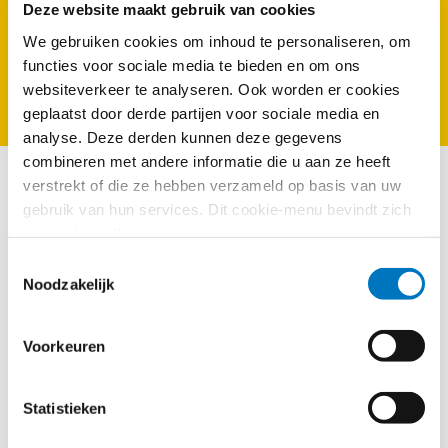
Coronacrisis
Deze website maakt gebruik van cookies
We gebruiken cookies om inhoud te personaliseren, om
functies voor sociale media te bieden en om ons
Op deze pagina vindt u alle onderwerpen en berichten die in
websiteverkeer te analyseren. Ook worden er cookies
verband staan met de Coronacrisis.
geplaatst door derde partijen voor sociale media en
analyse. Deze derden kunnen deze gegevens
combineren met andere informatie die u aan ze heeft
Alle informatie over
verstrekt of die ze hebben verzameld op basis van uw
Coronacrisis
gebruik van hun services. Dit cookie-menu bevindt zich
nog in de testfase.
FONDSEN
Toestemmingsselectie
Europese Rekenkamer: werking
Noodzakelijk
herstel- en veerkrachtfaciliteit trager
dan gepland
Voorkeuren
STAATSSTEUN
Verlenging staatssteunregelingen
Statistieken
voor lokale vlieghavens en wijziging
SDE++ goedgekeurd