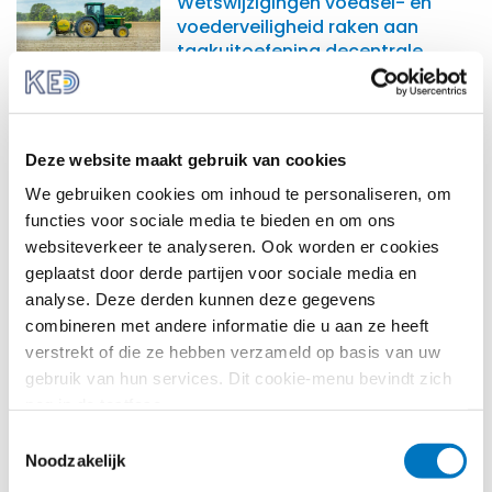
Wetswijzigingen voedsel- en
voederveiligheid raken aan
taakuitoefening decentrale
overheden
CHEMISCHE STOFFEN
Strengere normen voor
Deze website maakt gebruik van cookies
luchtkwaliteit: grotere rol voor
We gebruiken cookies om inhoud te personaliseren, om
wetenschap
functies voor sociale media te bieden en om ons
websiteverkeer te analyseren. Ook worden er cookies
CHEMISCHE STOFFEN
geplaatst door derde partijen voor sociale media en
Wij hebben gehoord dat er
analyse. Deze derden kunnen deze gegevens
misschien een Europees verbod
komt op PFAS. Wat houdt het
combineren met andere informatie die u aan ze heeft
voorstel in en wat betekent het
verstrekt of die ze hebben verzameld op basis van uw
voor onze decentrale
gebruik van hun services. Dit cookie-menu bevindt zich
overheid?
nog in de testfase.
Toestemmingsselectie
KLIMAAT EN MILIEU
Noodzakelijk
Akkoord over vernieuwing