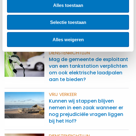
Alles toestaan
MOBILITEIT
Het recht op vrij reizen voor
Selectie toestaan
personen met een handicap:
Europese gehandicaptenkaart
en gehandicapten­parkeerkaart
Alles weigeren
DIENSTENRICHTLIJN
Mag de gemeente de exploitant
van een tankstation verplichten
om ook elektrische laadpalen
aan te bieden?
VRIJ VERKEER
Kunnen wij stappen blijven
nemen in een zaak wanneer er
nog prejudiciële vragen liggen
bij het Hof?
DIENSTENRICHTLIJN