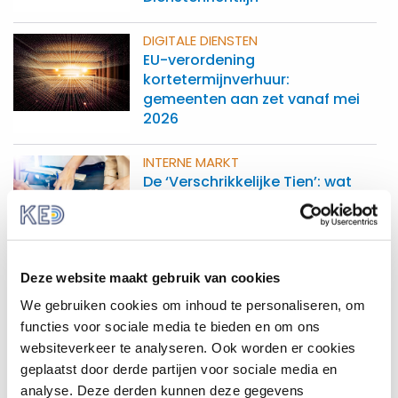
DIGITALE DIENSTEN
EU-verordening
kortetermijnverhuur:
gemeenten aan zet vanaf mei
2026
INTERNE MARKT
De ‘Verschrikkelijke Tien’: wat
Europese marktbelemmeringen
betekenen voor decentrale
overheden
Deze website maakt gebruik van cookies
INTERNE MARKT
Kennisgeven nieuwe
We gebruiken cookies om inhoud te personaliseren, om
vergunningstelsels en eisen
functies voor sociale media te bieden en om ons
websiteverkeer te analyseren. Ook worden er cookies
geplaatst door derde partijen voor sociale media en
VERVOER
analyse. Deze derden kunnen deze gegevens