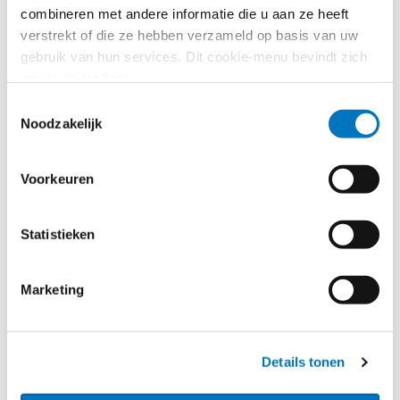
Essay – Vrijheid in beweging. De
combineren met andere informatie die u aan ze heeft
balans tussen mobiliteit,
verstrekt of die ze hebben verzameld op basis van uw
economie en sociale
gebruik van hun services. Dit cookie-menu bevindt zich
verantwoordelijkheid in de EU
nog in de testfase.
Toestemmingsselectie
INTERNE MARKT
Noodzakelijk
Nederland overtreedt EU-
begrotingsregels voor de
middellange termijn
Voorkeuren
VRIJ VERKEER
Huisvesting gezocht voor nieuw
Statistieken
Europees Douaneagentschap
Marketing
EUROPESE UNIE
Hongaars voorzitterschap Raad
van de EU komt samen met een
Details tonen
transitie van het Europese
politieke landschap