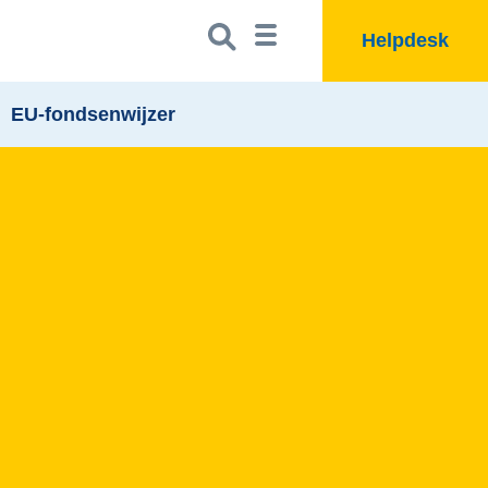
Zoeken
Zoekbutton
Helpdesk
naar:
EU-fondsenwijzer