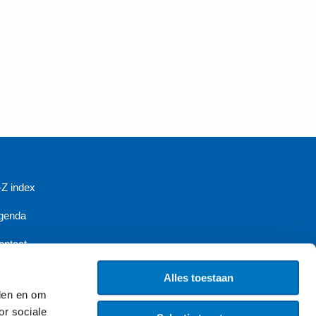
-Z index
genda
ontact
iensten
Alles toestaan
eden en om
ieuwsbrief
or sociale