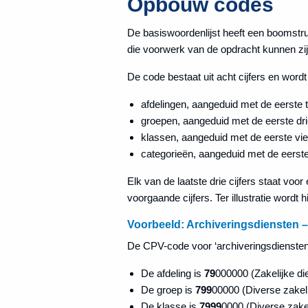
Opbouw codes
De basiswoordenlijst heeft een boomstru
die voorwerk van de opdracht kunnen zij
De code bestaat uit acht cijfers en wordt
afdelingen, aangeduid met de eerste t
groepen, aangeduid met de eerste drie
klassen, aangeduid met de eerste vier
categorieën, aangeduid met de eerste v
Elk van de laatste drie cijfers staat voor
voorgaande cijfers. Ter illustratie word
Voorbeeld: Archiveringsdiensten 
De CPV-code voor ‘archiveringsdiensten’
De afdeling is
79
000000 (Zakelijke die
De groep is
799
00000 (Diverse zakeli
De klasse is
7999
0000 (Diverse zakel