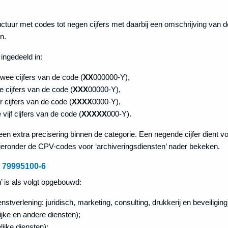
ctuur met codes tot negen cijfers met daarbij een omschrijving van d
n.
 ingedeeld in:
wee cijfers van de code (
XX
000000-Y),
 cijfers van de code (
XXX
00000-Y),
 cijfers van de code (
XXXX
0000-Y),
ijf cijfers van de code (
XXXXX
000-Y).
 een extra precisering binnen de categorie. Een negende cijfer dient vo
t hieronder de CPV-codes voor ‘archiveringsdiensten’ nader bekeken.
– 79995100-6
 is als volgt opgebouwd:
nstverlening: juridisch, marketing, consulting, drukkerij en beveiliging
jke en andere diensten);
ijke diensten);