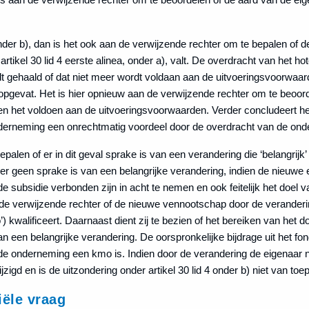
der b), dan is het ook aan de verwijzende rechter om te bepalen of d
rtikel 30 lid 4 eerste alinea, onder a), valt. De overdracht van het hot
dt gehaald of dat niet meer wordt voldaan aan de uitvoeringsvoorwaar
pgevat. Het is hier opnieuw aan de verwijzende rechter om te beoord
g en het voldoen aan de uitvoeringsvoorwaarden. Verder concludeert h
onderneming een onrechtmatig voordeel door de overdracht van de ond
alen of er in dit geval sprake is van een verandering die ‘belangrijk’ i
er geen sprake is van een belangrijke verandering, indien de nieuwe 
de subsidie verbonden zijn in acht te nemen en ook feitelijk het doel 
de verwijzende rechter of de nieuwe vennootschap door de veranderi
 kwalificeert. Daarnaast dient zij te bezien of het bereiken van het d
an een belangrijke verandering. De oorspronkelijke bijdrage uit het f
nde onderneming een kmo is. Indien door de verandering de eigenaar
igd en is de uitzondering onder artikel 30 lid 4 onder b) niet van toe
iële vraag