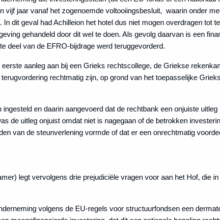
vijf jaar vanaf het zogenoemde voltooiingsbesluit, waarin onder me
rd. In dit geval had Achilleion het hotel dus niet mogen overdragen tot te
geving gehandeld door dit wel te doen. Als gevolg daarvan is een fina
ste deel van de EFRO-bijdrage werd teruggevorderd.
in eerste aanleg aan bij een Grieks rechtscollege, de Griekse rekenkam
 terugvordering rechtmatig zijn, op grond van het toepasselijke Griekse
 ingesteld en daarin aangevoerd dat de rechtbank een onjuiste uitleg 
as de uitleg onjuist omdat niet is nagegaan of de betrokken investeri
en van de steunverlening vormde of dat er een onrechtmatig voordeel
r) legt vervolgens drie prejudiciële vragen voor aan het Hof, die i
nderneming volgens de EU-regels voor structuurfondsen een dermate