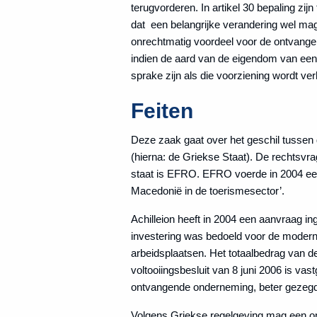
terugvorderen. In artikel 30 bepaling zij
dat een belangrijke verandering wel mag 
onrechtmatig voordeel voor de ontvanger 
indien de aard van de eigendom van een 
sprake zijn als die voorziening wordt ve
Feiten
Deze zaak gaat over het geschil tusse
(hierna: de Griekse Staat). De rechtsvra
staat is EFRO. EFRO voerde in 2004 een 
Macedonië in de toerismesector’.
Achilleion heeft in 2004 een aanvraag i
investering was bedoeld voor de modern
arbeidsplaatsen. Het totaalbedrag van d
voltooiingsbesluit van 8 juni 2006 is vas
ontvangende onderneming, beter gezegd: 
Volgens Griekse regelgeving mag een ond