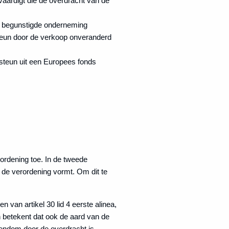
vaardigt die de overdracht van de
e begunstigde onderneming
steun door de verkoop onveranderd
 steun uit een Europees fonds
rordening toe. In de tweede
n de verordening vormt. Om dit te
van artikel 30 lid 4 eerste alinea,
h betekent dat ook de aard van de
gendom door de overdracht is