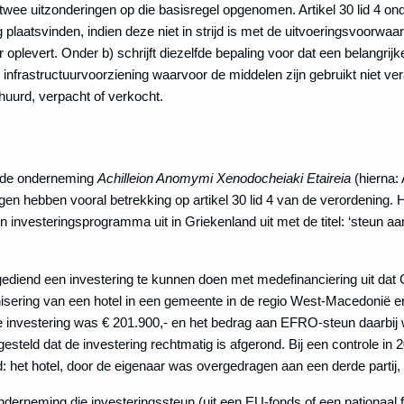
n twee uitzonderingen op die basisregel opgenomen. Artikel 30 lid 4 o
plaatsvinden, indien deze niet in strijd is met de uitvoeringsvoorwa
oplevert. Onder b) schrijft diezelfde bepaling voor dat een belangri
infrastructuurvoorziening waarvoor de middelen zijn gebruikt niet ve
rhuurd, verpacht of verkocht.
n de onderneming
Achilleion Anomymi Xenodocheiaki Etaireia
(hierna: 
gen hebben vooral betrekking op artikel 30 lid 4 van de verordening. 
investeringsprogramma uit in Griekenland uit met de titel: ‘steun a
ngediend een investering te kunnen doen met medefinanciering uit da
isering van een hotel in een gemeente in de regio West-Macedonië e
e investering was € 201.900,- en het bedrag aan EFRO-steun daarbij w
tgesteld dat de investering rechtmatig is afgerond. Bij een controle in 
het hotel, door de eigenaar was overgedragen aan een derde partij,
erneming die investeringssteun (uit een EU-fonds of een nationaal f