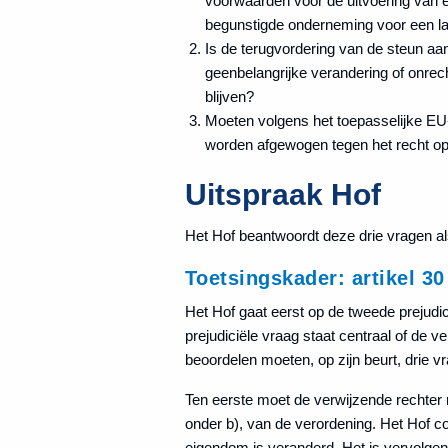
voorwaarden voor de uitvoering van ee
begunstigde onderneming voor een la
Is de terugvordering van de steun a
geenbelangrijke verandering of onrec
blijven?
Moeten volgens het toepasselijke EU-
worden afgewogen tegen het recht op
Uitspraak Hof
Het Hof beantwoordt deze drie vragen als
Toetsingskader: artikel 30
Het Hof gaat eerst op de tweede prejudici
prejudiciële vraag staat centraal of de 
beoordelen moeten, op zijn beurt, drie 
Ten eerste moet de verwijzende rechter n
onder b), van de verordening. Het Hof co
eigendom is veranderd. Het is vervolgen