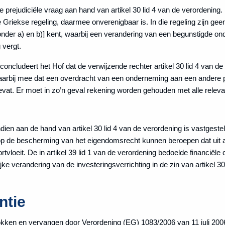
prejudiciële vraag aan hand van artikel 30 lid 4 van de verordening. H
ke Griekse regeling, daarmee onverenigbaar is. In die regeling zijn ge
 [onder a) en b)] kent, waarbij een verandering van een begunstigde 
 vergt.
 concludeert het Hof dat de verwijzende rechter artikel 30 lid 4 van 
arbij mee dat een overdracht van een onderneming aan een andere pa
at. Er moet in zo’n geval rekening worden gehouden met alle relevant
ndien aan de hand van artikel 30 lid 4 van de verordening is vastgeste
t op de bescherming van het eigendomsrecht kunnen beroepen dat uit 
loeit. De in artikel 39 lid 1 van de verordening bedoelde financiële
e verandering van de investeringsverrichting in de zin van artikel 30 
ntie
okken en vervangen door Verordening (EG) 1083/2006 van 11 juli 2006