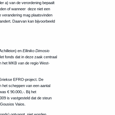
nder a) van de verordening bepaalt
arden of wanneer deze niet een
jke verandering mag plaatsvinden
randert. Daarvan kan bijvoorbeeld
Achilleion) en
Elliniko Dimosio
Het fonds dat in deze zaak centraal
an het MKB van de regio West-
t Griekse EFRO-project. De
n het scheppen van een aantal
as € 90.000,-. Bij het
2009 is vastgesteld dat de steun
 Gousios Vaios.
onds) ontvangt, niet worden