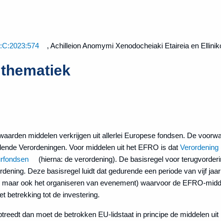
:C:2023:574
, Achilleion Anomymi Xenodocheiaki Etaireia en Ellini
 thematiek
waarden middelen verkrijgen uit allerlei Europese fondsen. De voo
llende Verordeningen. Voor middelen uit het EFRO is dat
Verordening
urfondsen
(hierna: de verordening). De basisregel voor terugvorder
ordening. Deze basisregel luidt dat gedurende een periode van vijf jaar
ur, maar ook het organiseren van evenement) waarvoor de EFRO-midd
 betrekking tot de investering.
ptreedt dan moet de betrokken EU-lidstaat in principe de middelen ui