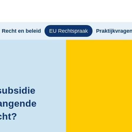
 Recht en beleid
EU Rechtspraak
Praktijkvrage
subsidie
vangende
cht?