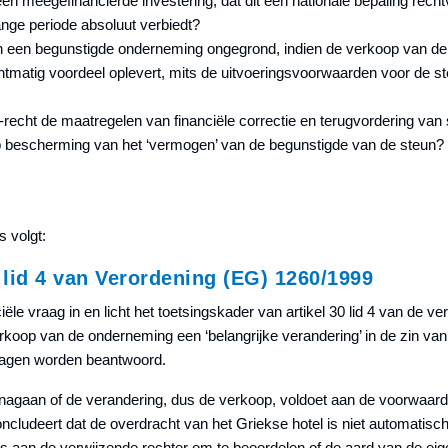
n meegefinancierde investering, dat dit een nationale bepaling recht
nge periode absoluut verbiedt?
an een begunstigde onderneming ongegrond, indien de verkoop van d
htmatig voordeel oplevert, mits de uitvoeringsvoorwaarden voor de 
recht de maatregelen van financiële correctie en terugvordering van
 bescherming van het ‘vermogen’ van de begunstigde van de steun?
 volgt:
 lid 4 van Verordening (EG) 1260/1999
ële vraag in en licht het toetsingskader van artikel 30 lid 4 van de ve
verkoop van de onderneming een ‘belangrijke verandering’ in de zin va
vragen worden beantwoord.
agaan of de verandering, dus de verkoop, voldoet aan de voorwaarden 
ncludeert dat de overdracht van het Griekse hotel is niet automatisc
s aan de verwijzende rechter om te beoordelen of de aard van de ei