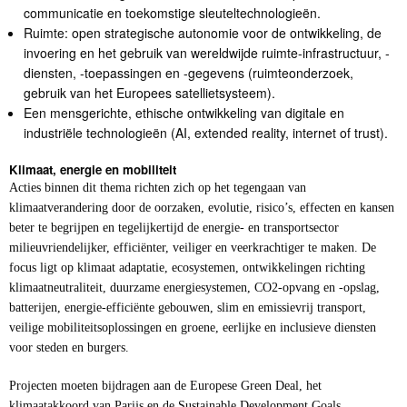
Nassaulaan 12
2514 JS Den Haag
About us (English)
A-Z index
Agenda
Contact
Diensten