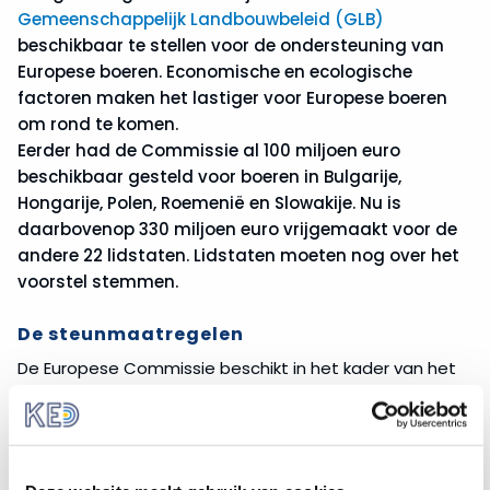
Gemeenschappelijk Landbouwbeleid (GLB)
beschikbaar te stellen voor de ondersteuning van
Europese boeren. Economische en ecologische
factoren maken het lastiger voor Europese boeren
om rond te komen.
Eerder had de Commissie al 100 miljoen euro
beschikbaar gesteld voor boeren in Bulgarije,
Hongarije, Polen, Roemenië en Slowakije. Nu is
daarbovenop 330 miljoen euro vrijgemaakt voor de
andere 22 lidstaten. Lidstaten moeten nog over het
voorstel stemmen.
De steunmaatregelen
De Europese Commissie beschikt in het kader van het
GLB over verschillende marktreguleringsinstrumenten
om boeren te ondersteunen. Ze doet nu een nieuw
voorstel om daar gebruik van te maken. In dit geval
gaat het om directe betalingen aan boeren vanuit