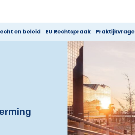
echt en beleid
EU Rechtspraak
Praktijkvrag
herming