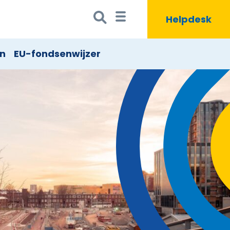
Zoeken
Zoekbutton
Helpdesk
naar:
en
EU-fondsenwijzer