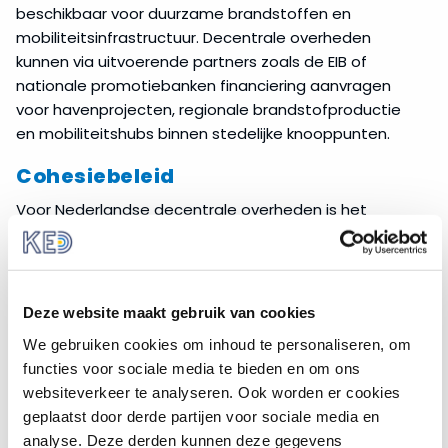
beschikbaar voor duurzame brandstoffen en
mobiliteitsinfrastructuur. Decentrale overheden
kunnen via uitvoerende partners zoals de EIB of
nationale promotiebanken financiering aanvragen
voor havenprojecten, regionale brandstofproductie
en mobiliteitshubs binnen stedelijke knooppunten.
Cohesiebeleid
Voor Nederlandse decentrale overheden is het
cohesiebeleid toegankelijk via het
Europees Fonds
voor Regionale Ontwikkeling
(EFRO)- en
Interreg
-
programma’s. Deze programma’s kunnen worden
ingezet voor projecten rond mobiliteit, energie-
Deze website maakt gebruik van cookies
infrastructuur en regionale innovatie. In STIP vraagt de
We gebruiken cookies om inhoud te personaliseren, om
Commissie lidstaten om deze programma’s waar
functies voor sociale media te bieden en om ons
mogelijk te richten op duurzame brandstoffen. ETS-
websiteverkeer te analyseren. Ook worden er cookies
opbrengsten (Emission Trade System; de inkomsten
geplaatst door derde partijen voor sociale media en
uit geveilde emissierechten) kunnen daarbij
analyse. Deze derden kunnen deze gegevens