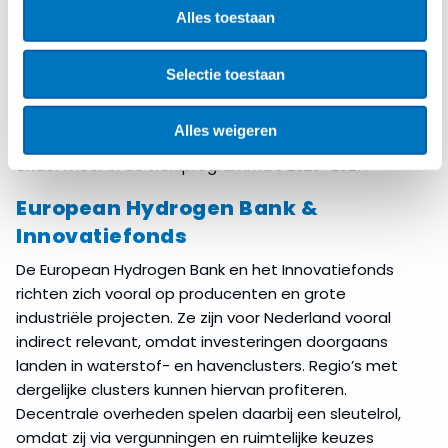
Alles toestaan
het
Clean Industrial Deal State Aid Framework
(CISAF), waardoor investeringen in hernieuwbare en
laag-koolstofbrandstoffen sneller steunbaar worden.
Selectie toestaan
Via Horizon Europe komt bovendien aanvullende
financiering beschikbaar voor projecten rond
Alles weigeren
duurzame brandstoffen en technologieontwikkeling,
onder meer in de werkprogramma’s 2026–2027.
European Hydrogen Bank &
Innovatiefonds
De European Hydrogen Bank en het Innovatiefonds
richten zich vooral op producenten en grote
industriële projecten. Ze zijn voor Nederland vooral
indirect relevant, omdat investeringen doorgaans
landen in waterstof- en havenclusters. Regio’s met
dergelijke clusters kunnen hiervan profiteren.
Decentrale overheden spelen daarbij een sleutelrol,
omdat zij via vergunningen en ruimtelijke keuzes