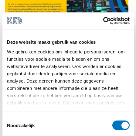
Deze website maakt gebruik van cookies
We gebruiken cookies om inhoud te personaliseren, om
functies voor sociale media te bieden en om ons
websiteverkeer te analyseren. Ook worden er cookies
geplaatst door derde partijen voor sociale media en
Digitaliseringsproject
analyse. Deze derden kunnen deze gegevens
In opdracht van het ministerie van Binnenlandse Zaken
combineren met andere informatie die u aan ze heeft
en Koninkrijksrelaties werkt KED aan een
verstrekt of die ze hebben verzameld op basis van uw
digitaliseringsproject dat bestaat uit verschillende
gebruik van hun services. Dit cookie-menu bevindt zich
onderdelen. Hiervoor is bijvoorbeeld het online
nog in de testfase.
magazine
FOCUS op Europa: Special Digitalisering
Toestemmingsselectie
ontwikkeld, is er een
onderzoek
bij (decentrale)
Noodzakelijk
overheden over hun behoeften op het gebied van