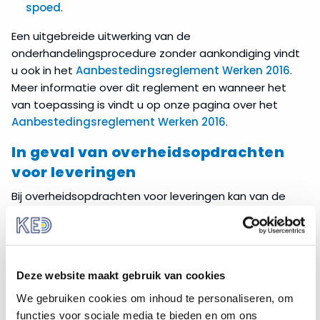
spoed
.
Een uitgebreide uitwerking van de
onderhandelingsprocedure zonder aankondiging vindt
u ook in het
Aanbestedingsreglement Werken 2016
.
Meer informatie over dit reglement en wanneer het
van toepassing is vindt u op onze pagina over het
Aanbestedingsreglement Werken 2016
.
In geval van overheidsopdrachten
voor leveringen
Bij overheidsopdrachten voor leveringen kan van de
onderhandelingsprocedure zonder bekendmaking
gebruik worden gemaakt in de volgende gevallen
(artikel 32 lid 3 Richtlijn 2014/24):
Waar het gaat om producten die uitsluitend zijn
Deze website maakt gebruik van cookies
vervaardigd voor onderzoek, proefneming, studie of
We gebruiken cookies om inhoud te personaliseren, om
ontwikkeling. Deze producten worden niet in grote
functies voor sociale media te bieden en om ons