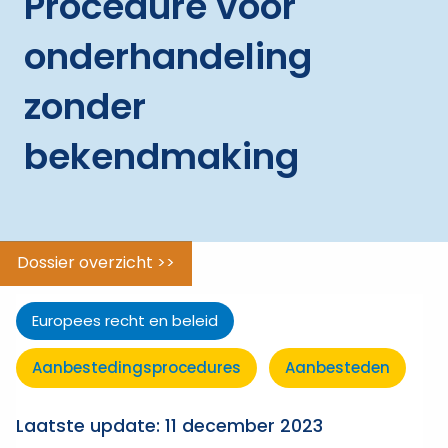
Procedure voor
tot
gunning
onderhandeling
ggle menu
Verantwoord
zonder
aanbesteden
bekendmaking
ggle menu
Beleidsterreinen
ggle menu
Uitzonderingen
Dossier overzicht >>
Europees recht en beleid
Aanbestedings­procedures
Aanbesteden
Laatste update: 11 december 2023