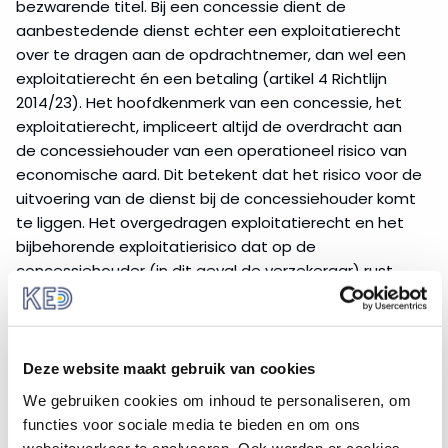
bezwarende titel. Bij een concessie dient de
aanbestedende dienst echter een exploitatierecht
over te dragen aan de opdrachtnemer, dan wel een
exploitatierecht én een betaling (artikel 4 Richtlijn
2014/23). Het hoofdkenmerk van een concessie, het
exploitatierecht, impliceert altijd de overdracht aan
de concessiehouder van een operationeel risico van
economische aard. Dit betekent dat het risico voor de
uitvoering van de dienst bij de concessiehouder komt
te liggen. Het overgedragen exploitatierecht en het
bijbehorende exploitatierisico dat op de
concessiehouder (in dit geval de verzekeraar) rust,
onderscheidt een concessieovereenkomst van een
‘klassieke’ overheidsopdracht of
een raamovereenkomst.
Deze website maakt gebruik van cookies
Hoe wordt de waarde van de
We gebruiken cookies om inhoud te personaliseren, om
opdracht voor verzekeringen
functies voor sociale media te bieden en om ons
geraamd?
websiteverkeer te analyseren. Ook worden er cookies