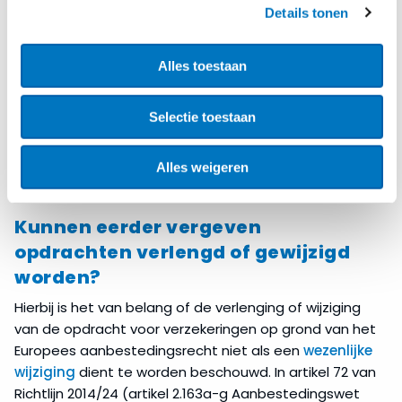
een raamovereenkomst?
Details tonen
Dit kan, maar hangt af van de vorm van de
overeenkomst. Het verschil tussen een
Alles toestaan
raamovereenkomst
en een reguliere
‘overheidsopdracht’, ligt in het feit dat bij de laatste
Selectie toestaan
sprake moet zijn van een bezwarende titel. Indien er in
uw geval sprake is van een bezwarende titel ligt de
conclusie voor de hand dat het niet gaat om een
Alles weigeren
raamovereenkomst.
Kunnen eerder vergeven
opdrachten verlengd of gewijzigd
worden?
Hierbij is het van belang of de verlenging of wijziging
van de opdracht voor verzekeringen op grond van het
Europees aanbestedingsrecht niet als een
wezenlijke
wijziging
dient te worden beschouwd. In artikel 72 van
Richtlijn 2014/24 (artikel 2.163a-g Aanbestedingswet