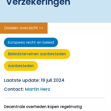
Verzekeringen
tot
gunning
ggle menu
Verantwoord
aanbesteden
Dossier overzicht >>
ggle menu
Beleidsterreinen
Europees recht en beleid
ggle menu
Uitzonderingen
Beleidsterreinen aanbesteden
Aanbesteden
Laatste update: 19 juli 2024
Contact:
Martin Herz
Decentrale overheden kopen regelmatig