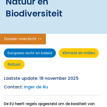
Natuur en
ggle menu
Natuur
en
Biodiversiteit
Biodiversiteit
ggle menu
Waterbeheer
Dossier overzicht >>
Europees recht en beleid
Klimaat en milieu
Natuur
Laatste update: 18 november 2025
Contact:
Inger de Ru
De EU heeft regels opgesteld om de kwaliteit van