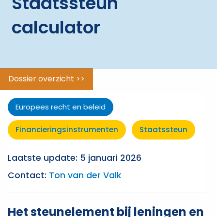
Staatssteun
ggle menu
Financierings­
calculator
instrumenten
ggle menu
Beleidsterreinen
Staatssteun
Dossier overzicht >>
Europees recht en beleid
Financierings­instrumenten
Staatssteun
Laatste update: 5 januari 2026
Contact:
Ton van der Valk
Het steunelement bij leningen en