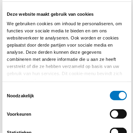
wordt voor het bepalen van het BSE gekeken naar de
Mededeling van de Commissie over de herziening van
Deze website maakt gebruik van cookies
de methode waarmee de referentie- en
We gebruiken cookies om inhoud te personaliseren, om
disconteringspercentages worden vastgesteld.
functies voor sociale media te bieden en om ons
Daaruit blijkt dat je uit moet gaan van het
websiteverkeer te analyseren. Ook worden er cookies
geldende basispercentage
. (in dit voorbeeld
geplaatst door derde partijen voor sociale media en
2,21%)
analyse. Deze derden kunnen deze gegevens
Afhankelijk van de rating en zekerheidsstelling
combineren met andere informatie die u aan ze heeft
bepaalt bovengenoemde mededeling welke
verstrekt of die ze hebben verzameld op basis van uw
opslagen er dienen te worden gebruikt. In het geval
gebruik van hun services. Dit cookie-menu bevindt zich
van een onderneming met een bevredigende
nog in de testfase.
rating (BB) en normale zekerheidsstelling dient er
Toestemmingsselectie
2,20% opslag bij op te worden geteld.
Noodzakelijk
In dit rekenvoorbeeld is de decentrale rente 2% bij
een nominaal bedrag van € 450.000, wat resulteert
Voorkeuren
in een annuïtair bedrag voor rente en aflossing van
€ 69.530,38.
De marktrente plus risico opslag (op basis van de
Statistieken