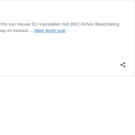
chte van nieuwe EU-voorstellen met BNC-fiches (Beoordeling
BNC-
roep en bestaat …
Meer lezen over
fiches:
Nederlandse
standpunten
over
nieuwe
EU-
voorstellen