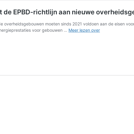
lt de EPBD-richtlijn aan nieuwe overheid
e overheidsgebouwen moeten sinds 2021 voldoen aan de eisen voor 
Welke
n Energieprestaties voor gebouwen …
Meer lezen over
eisen
voor
energiezuinighei
stelt
de
EPBD-
richtlijn
aan
nieuwe
overheidsgebou