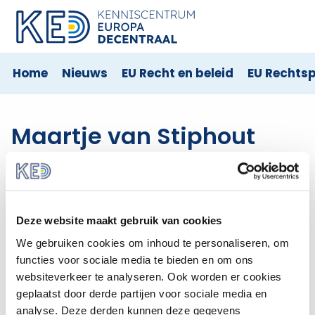
Home
Nieuws
EU Recht en beleid
EU Rechts
Maartje van Stiphout
Maartje van Stiphout was stagiair bij KED in 2022-2023.
De adviseurs van Kenniscentrum Europa decentraal
beantwoorden vragen voor de helpdesk en verzorgen
Deze website maakt gebruik van cookies
de publicatie en updates van de content op de
We gebruiken cookies om inhoud te personaliseren, om
website. Daarnaast geven zij presentaties en
functies voor sociale media te bieden en om ons
participeren zij in netwerken.
websiteverkeer te analyseren. Ook worden er cookies
geplaatst door derde partijen voor sociale media en
Bekijk de berichten van
Maartje van Stiphout
analyse. Deze derden kunnen deze gegevens