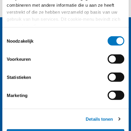
combineren met andere informatie die u aan ze heeft
verstrekt of die ze hebben verzameld op basis van uw
gebruik van hun services. Dit cookie-menu bevindt zich
nog in de testfase.
Toestemmingsselectie
Noodzakelijk
Voorkeuren
Nassaulaan 12
Statistieken
2514 JS Den Haag
Marketing
About us (English)
Details tonen
A-Z index