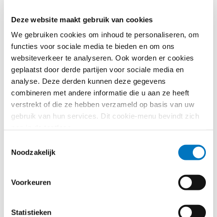
STAATSSTEUN
Ontbrekende verklaring: wat zijn
Deze website maakt gebruik van cookies
de gevolgen voor de-
minimissteun in de
We gebruiken cookies om inhoud te personaliseren, om
landbouwsector?
functies voor sociale media te bieden en om ons
websiteverkeer te analyseren. Ook worden er cookies
Praktijkvragen
geplaatst door derde partijen voor sociale media en
analyse. Deze derden kunnen deze gegevens
combineren met andere informatie die u aan ze heeft
AANBESTEDINGS­PROCEDURES
verstrekt of die ze hebben verzameld op basis van uw
Mogen we bij te hoge, geschikte
inschrijvingen de
gebruik van hun services. Dit cookie-menu bevindt zich
mededingingsprocedure met
nog in de testfase.
onderhandeling gebruiken?
Toestemmingsselectie
Noodzakelijk
STAATSSTEUN
Is het mogelijk om meer de-
minimissteun te verlenen dan
Voorkeuren
het drempelbedrag door de
betaling te spreiden?
Statistieken