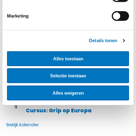
CYBERVEILIGHEID
Moeten decentrale overheden
Marketing
zelfstandig en rechtstreeks aan
de NIS2 verplichtingen voldoen?
Details tonen
Agenda
Alles toestaan
sep
24 september @ 08:00
–
25 september @
24
17:00
Selectie toestaan
Europe goes Once-Only: The
Netherlands edition
Alles weigeren
okt
Gehele dag
9
Cursus: Grip op Europa
Bekijk kalender