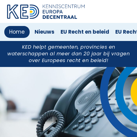
Onderwerpen
Home
Nieuws
EU Recht en beleid
EU Rech
Aanbesteden
Digitale
Europese
Klimaat
Mededinging
Mobiliteit
Staatssteun
Vrij
Overheid
Unie
en
verkeer
Milieu
KED helpt gemeenten, provincies en
waterschappen al meer dan
20 jaar
bij vragen
over Europees recht en beleid!