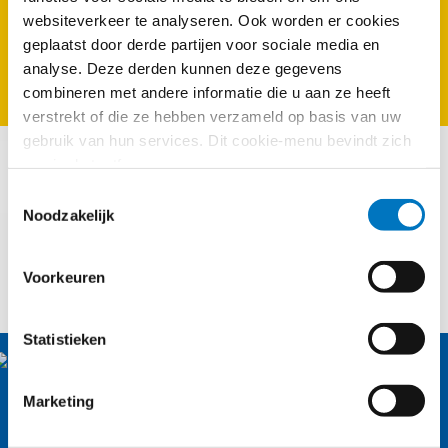
Categorie:
websiteverkeer te analyseren. Ook worden er cookies
Uncategorized
geplaatst door derde partijen voor sociale media en
analyse. Deze derden kunnen deze gegevens
combineren met andere informatie die u aan ze heeft
verstrekt of die ze hebben verzameld op basis van uw
gebruik van hun services. Dit cookie-menu bevindt zich
Alle informatie over
nog in de testfase.
Uncategorized
Toestemmingsselectie
Noodzakelijk
UNCATEGORIZED
Mag je looneisen stellen in een
Voorkeuren
aanbestedingsprocedure?
Statistieken
Nassaulaan 12
Marketing
2514 JS Den Haag