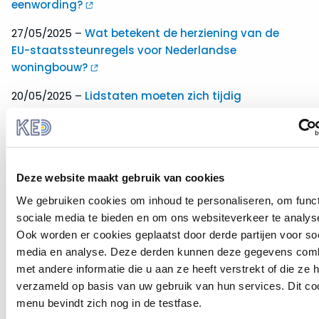
eenwording?
27/05/2025 –
Wat betekent de herziening van de
EU-staatssteunregels voor Nederlandse
woningbouw?
20/05/2025 –
Lidstaten moeten zich tijdig
voorbereiden op nieuwe EU-verplichtingen rond
migratie
13/05/2025 –
Wolf beschermd onder voorwaarden
Deze website maakt gebruik van cookies
We gebruiken cookies om inhoud te personaliseren, om funct
29/04/2025 –
Uitspraken Raad van State over
sociale media te bieden en om ons websiteverkeer te analys
bescherming derdelanders
Ook worden er cookies geplaatst door derde partijen voor so
15/04/2025 –
Cohesiebeleid krijgt update voor
media en analyse. Deze derden kunnen deze gegevens com
actuele Europese uitdagingen
met andere informatie die u aan ze heeft verstrekt of die ze
verzameld op basis van uw gebruik van hun services. Dit co
08/04/2025 –
Slimme meters, grote besparingen:
menu bevindt zich nog in de testfase.
interview over het winnende project ‘Mind the