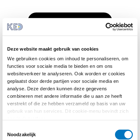
Deze website maakt gebruik van cookies
We gebruiken cookies om inhoud te personaliseren, om
functies voor sociale media te bieden en om ons
websiteverkeer te analyseren. Ook worden er cookies
geplaatst door derde partijen voor sociale media en
analyse. Deze derden kunnen deze gegevens
combineren met andere informatie die u aan ze heeft
verstrekt of die ze hebben verzameld op basis van uw
gebruik van hun services. Dit cookie-menu bevindt zich
nog in de testfase.
Helpdesk
Toestemmingsselectie
Noodzakelijk
Home