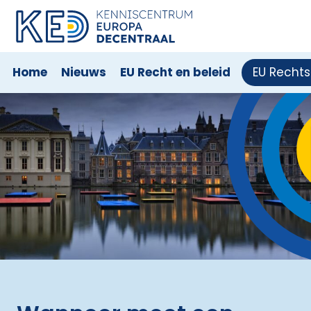
Home
Nieuws
EU Recht en beleid
EU Recht