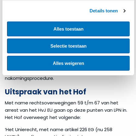
Unierecht.
Details tonen
Daarnaast is LPN het niet eens met het Gerecht, waar
het gaat om het aanhalen van het eerdere arrest
Commissie/ Technische Glaswerke Ilmenau (C-
Alles toestaan
139/07). De redenering in dat arrest is dat op basis van
een algemene aanname toegang tot documenten
Selectie toestaan
betreffende controleprocedures inzake staatssteun
kan worden geweigerd. LPN vindt dat dit niet op
soortgelijke wijze kan worden toegepast op
Alles weigeren
documenten betreffende een niet-
nakomingsprocedure.
Uitspraak van het Hof
Met name rechtsoverwegingen 59 t/m 67 van het
arrest van het HvJ EU gaan op deze punten van LPN in.
Het Hof overweegt het volgende:
‘Het Unierecht, met name artikel 226 EG (nu 258