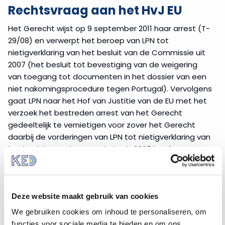
Rechtsvraag aan het HvJ EU
Het Gerecht wijst op 9 september 2011 haar arrest (T-
29/08) en verwerpt het beroep van LPN tot
nietigverklaring van het besluit van de Commissie uit
2007 (het besluit tot bevestiging van de weigering
van toegang tot documenten in het dossier van een
niet nakomingsprocedure tegen Portugal). Vervolgens
gaat LPN naar het Hof van Justitie van de EU met het
verzoek het bestreden arrest van het Gerecht
gedeeltelijk te vernietigen voor zover het Gerecht
daarbij de vorderingen van LPN tot nietigverklaring van
het besluit van de Commissie uit 2007 heeft
afgewezen en voor zover het documenten en
uitreksels van documenten betreft waarvoor de
Commissie de weigering van toegang in haar besluit
Deze website maakt gebruik van cookies
van oktober 2008 heeft gehandhaafd.
We gebruiken cookies om inhoud te personaliseren, om
5. Samenvatting uitspraak:
functies voor sociale media te bieden en om ons