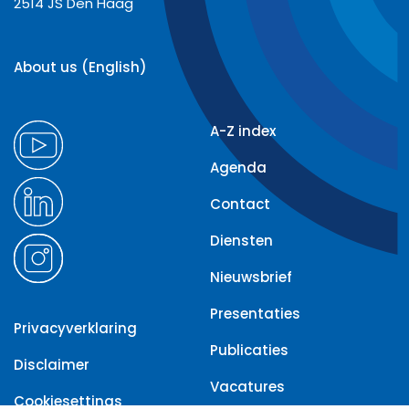
2514 JS Den Haag
About us (English)
A-Z index
Agenda
Contact
Diensten
Nieuwsbrief
Presentaties
Privacyverklaring
Publicaties
Disclaimer
Vacatures
Cookiesettings