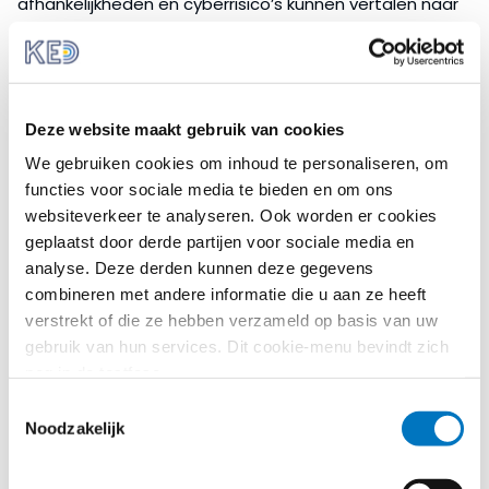
afhankelijkheden en cyberrisico’s kunnen vertalen naar
concrete keuzes op het gebied van technologie,
innovatie, risicomanagement en samenwerking, met
als doel de digitale autonomie en weerbaarheid te
versterken.
Deze website maakt gebruik van cookies
Tijdens het event staan onder meer de volgende
We gebruiken cookies om inhoud te personaliseren, om
thema’s centraal:
functies voor sociale media te bieden en om ons
websiteverkeer te analyseren. Ook worden er cookies
kwetsbaarheden in Europese en Nederlandse
geplaatst door derde partijen voor sociale media en
technologische waardeketens
analyse. Deze derden kunnen deze gegevens
kritieke technologieën voor cyber resilience en
combineren met andere informatie die u aan ze heeft
concurrentiekracht
verstrekt of die ze hebben verzameld op basis van uw
de vertaalslag van cybersecurityregelgeving naar de
gebruik van hun services. Dit cookie-menu bevindt zich
praktijk, waaronder de Cyber Resilience Act en
nog in de testfase.
secure-by-design
cyberrisicomanagement binnen IT/OT, supply chains
Toestemmingsselectie
Noodzakelijk
en interne dreigingen
het opschalen van Nederlandse
cybersecurityinnovaties naar internationale markten