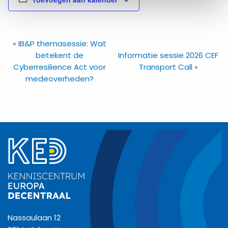
Evenement
«
IB&P themasessie: Wat
betekent de
Informatie sessie 2026 CEF
Navigatie
Cyberresilience Act voor
Transport Call
»
medeoverheden?
Nassaulaan 12