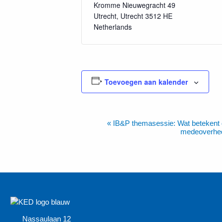
Kromme Nieuwegracht 49
Utrecht
,
Utrecht
3512 HE
Netherlands
Toevoegen aan kalender
«
IB&P themasessie: Wat betekent d
Evenement
medeoverhe
Navigatie
Nassaulaan 12