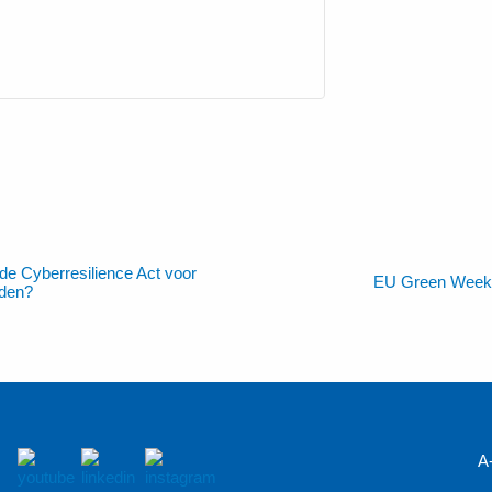
e Cyberresilience Act voor
EU Green Week
den?
A