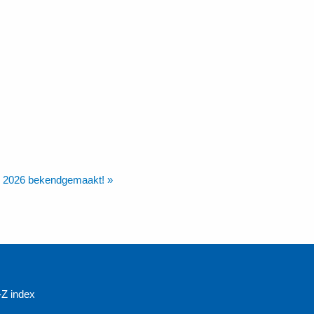
 2026 bekendgemaakt!
»
-Z index