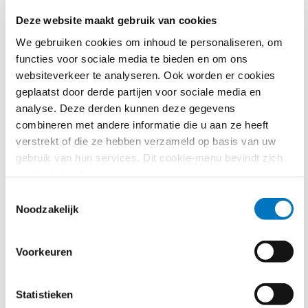
Deze website maakt gebruik van cookies
We gebruiken cookies om inhoud te personaliseren, om
functies voor sociale media te bieden en om ons
websiteverkeer te analyseren. Ook worden er cookies
geplaatst door derde partijen voor sociale media en
analyse. Deze derden kunnen deze gegevens
combineren met andere informatie die u aan ze heeft
verstrekt of die ze hebben verzameld op basis van uw
gebruik van hun services. Dit cookie-menu bevindt zich
Het ontwerpadvies en
nog in de testfase.
decentrale relevantie
Toestemmingsselectie
Noodzakelijk
Het Comité benadrukt in haar ontwerpadvies dat
decentrale overheden een bijzondere positie innemen
Voorkeuren
bij de verantwoorde implementatie van AI. Door hun
directe betrokkenheid bij inwoners en de
uiteenlopende publieke dienstverleningen kunnen
Statistieken
decentrale overheden AI op een manier inzetten die