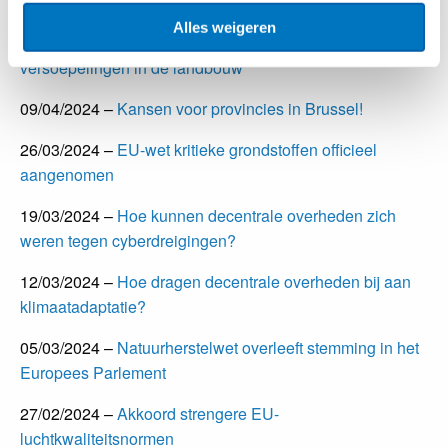
voor democratie en mensenrechten in Europa
Alles weigeren
16/04/2024 –
Lidstaten akkoord met verdere
versoepelingen in de landbouw
09/04/2024 –
Kansen voor provincies in Brussel!
26/03/2024 –
EU-wet kritieke grondstoffen officieel
aangenomen
19/03/2024 –
Hoe kunnen decentrale overheden zich
weren tegen cyberdreigingen?
12/03/2024 –
Hoe dragen decentrale overheden bij aan
klimaatadaptatie?
05/03/2024 –
Natuurherstelwet overleeft stemming in het
Europees Parlement
27/02/2024 –
Akkoord strengere EU-
luchtkwaliteitsnormen