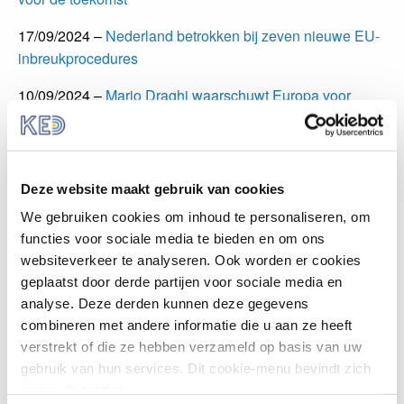
17/09/2024 –
Nederland betrokken bij zeven nieuwe EU-
inbreukprocedures
10/09/2024 –
Mario Draghi waarschuwt Europa voor
zelfgenoegzaamheid
03/09/2024 –
750 miljoen euro voor verduurzaming
Nederlandse industrie
Deze website maakt gebruik van cookies
27/08/2024 –
10 veelgelezen artikelen uit de Europese
We gebruiken cookies om inhoud te personaliseren, om
Ster
functies voor sociale media te bieden en om ons
websiteverkeer te analyseren. Ook worden er cookies
09/07/2024 –
EU-lidstaten nemen conclusies aan over
geplaatst door derde partijen voor sociale media en
milieu, landbouw, mobiliteit en meer!
analyse. Deze derden kunnen deze gegevens
combineren met andere informatie die u aan ze heeft
02/07/2024 –
Herziene TEN-T verordening officieel
verstrekt of die ze hebben verzameld op basis van uw
goedgekeurd
gebruik van hun services. Dit cookie-menu bevindt zich
nog in de testfase.
25/06/2024 –
Negen Nederlandse regio’s mogen zich