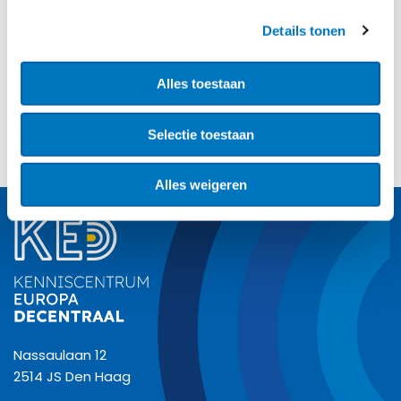
DIGITALE OVERHEID
Details tonen
Is een vingerafdruk voor een ID-
kaart verplicht?
Alles toestaan
Berichten
prev
1
2
3
Selectie toestaan
paginering
Alles weigeren
Nassaulaan 12
2514 JS Den Haag