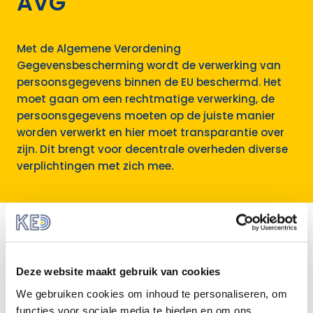
AVG
Met de Algemene Verordening
Gegevensbescherming wordt de verwerking van
persoonsgegevens binnen de EU beschermd. Het
moet gaan om een rechtmatige verwerking, de
persoonsgegevens moeten op de juiste manier
worden verwerkt en hier moet transparantie over
zijn. Dit brengt voor decentrale overheden diverse
verplichtingen met zich mee.
Alle informatie over
AVG
Deze website maakt gebruik van cookies
DIGITALE OVERHEID
We gebruiken cookies om inhoud te personaliseren, om
Verwerken van
functies voor sociale media te bieden en om ons