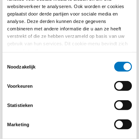
persoonsgegevens
websiteverkeer te analyseren. Ook worden er cookies
geplaatst door derde partijen voor sociale media en
DIGITALE OVERHEID
analyse. Deze derden kunnen deze gegevens
Moeten ambtenaren worden
combineren met andere informatie die u aan ze heeft
geïnformeerd over het maken
verstrekt of die ze hebben verzameld op basis van uw
en op internet publiceren van
gebruik van hun services. Dit cookie-menu bevindt zich
video-opnamen van het
nog in de testfase.
uitoefenen van hun functie?
Toestemmingsselectie
Noodzakelijk
DIGITALE OVERHEID
Wat is de reikwijdte van het
begrip persoonsgegevens en
Voorkeuren
het recht van inzage?
Statistieken
DIGITALE OVERHEID
Wat is een gerechtvaardigd
belang in het geval van het
Marketing
doorgeven van
persoonsgegevens?