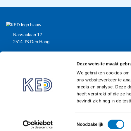
Nassaulaan 12
2514 JS Den Haag
About us (English)
Deze website maakt gebru
We gebruiken cookies om i
ons websiteverkeer te anal
media en analyse. Deze d
heeft verstrekt of die ze
bevindt zich nog in de test
Toestemmingsselectie
Noodzakelijk