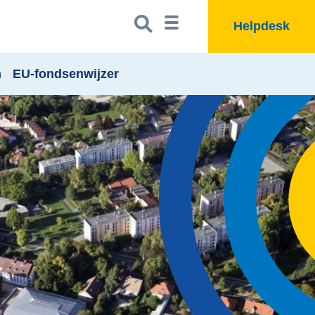
Zoeken
Zoekbutton
Helpdesk
naar:
n
EU-fondsenwijzer