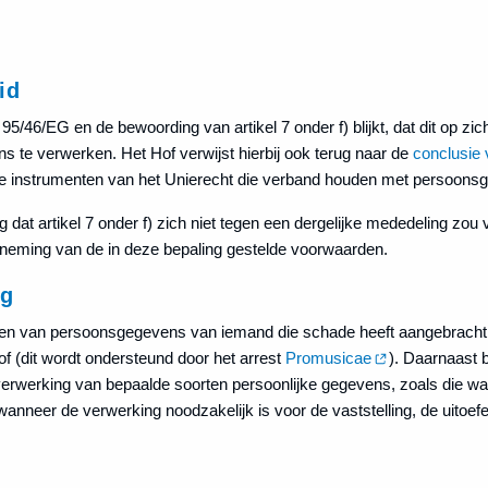
id
n 95/46/EG en de bewoording van artikel 7 onder f) blijkt, dat dit op zich
 te verwerken. Het Hof verwijst hierbij ook terug naar de
conclusie
dere instrumenten van het Unierecht die verband houden met persoons
g dat artikel 7 onder f) zich niet tegen een dergelijke mededeling zou
htneming van de in deze bepaling gestelde voorwaarden.
ng
jgen van persoonsgegevens van iemand die schade heeft aangebracht 
f (dit wordt ondersteund door het arrest
Promusicae
). Daarnaast be
 verwerking van bepaalde soorten persoonlijke gegevens, zoals die waa
dt wanneer de verwerking noodzakelijk is voor de vaststelling, de uitoe