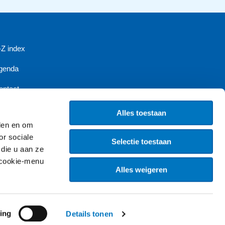
-Z index
genda
ontact
iensten
Alles toestaan
eden en om
ieuwsbrief
or sociale
Selectie toestaan
die u aan ze
resentaties
t cookie-menu
blicaties
Alles weigeren
acatures
ing
Details tonen