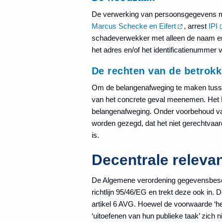
De verwerking van persoonsgegevens moet
Marcus Schecke en Eifert
, arrest
IPI
schadeverwekker met alleen de naam en a
het adres en/of het identificatienummer 
De rechten van de betrok
Om de belangenafweging te maken tussen
van het concrete geval meenemen. Het H
belangenafweging. Onder voorbehoud van 
worden gezegd, dat het niet gerechtvaar
is.
Decentrale relevan
De Algemene verordening gegevensbesc
richtlijn 95/46/EG en trekt deze ook in.
artikel 6 AVG. Hoewel de voorwaarde ‘he
‘uitoefenen van hun publieke taak’ zich