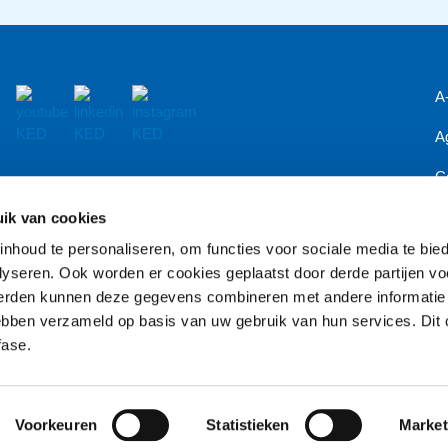
A
A
C
Privacyverklaring
D
ik van cookies
Disclaimer
nhoud te personaliseren, om functies voor sociale media te bi
N
yseren. Ook worden er cookies geplaatst door derde partijen vo
Cookiesettings
erden kunnen deze gegevens combineren met andere informatie 
P
Toegankelijkheid
 hebben verzameld op basis van uw gebruik van hun services. Di
Pu
fase.
V
Voorkeuren
Statistieken
Market