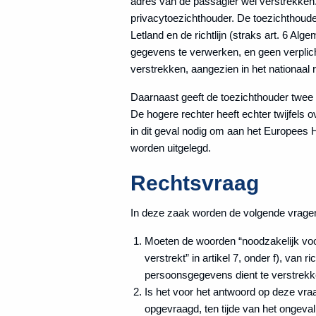
adres van de passagier wel verstrekken. 
privacytoezichthouder. De toezichthoude
Letland en de richtlijn (straks art. 6 
gegevens te verwerken, en geen verplich
verstrekken, aangezien in het nationaal
Daarnaast geeft de toezichthouder twee
De hogere rechter heeft echter twijfels 
in dit geval nodig om aan het Europees Hof
worden uitgelegd.
Rechtsvraag
In deze zaak worden de volgende vragen 
Moeten de woorden “noodzakelijk voo
verstrekt” in artikel 7, onder f), van
persoonsgegevens dient te verstrekken
Is het voor het antwoord op deze vraa
opgevraagd, ten tijde van het ongeva