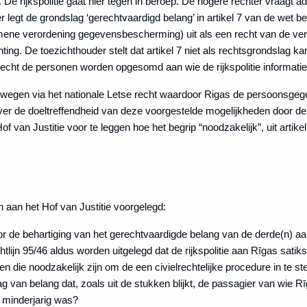
De rijkspolitie gaat hier tegen in beroep. De hogere rechter vraagt a
r legt de grondslag ‘gerechtvaardigd belang’ in artikel 7 van de wet
Algemene verordening gegevensbescherming) uit als een recht van de v
ting. De toezichthouder stelt dat artikel 7 niet als rechtsgrondslag
 recht de personen worden opgesomd aan wie de rijkspolitie informat
 wegen via het nationale Letse recht waardoor Rigas de persoonsgeg
over de doeltreffendheid van deze voorgestelde mogelijkheden door de
 van Justitie voor te leggen hoe het begrip “noodzakelijk”, uit artikel 
aan het Hof van Justitie voorgelegd:
r de behartiging van het gerechtvaardigde belang van de derde(n) 
 richtlijn 95/46 aldus worden uitgelegd dat de rijkspolitie aan Rīgas sa
 die noodzakelijk zijn om de een civielrechtelijke procedure in te ste
g van belang dat, zoals uit de stukken blijkt, de passagier van wie 
l minderjarig was?