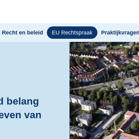
 Recht en beleid
EU Rechtspraak
Praktijkvrage
d belang
geven van