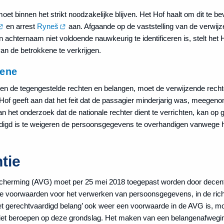
 binnen het strikt noodzakelijke blijven. Het Hof haalt om dit te be
en arrest
Ryneš
aan. Afgaande op de vaststelling van de verwijz
chternaam niet voldoende nauwkeurig te identificeren is, stelt het H
van de betrokkene te verkrijgen.
kene
 de tegengestelde rechten en belangen, moet de verwijzende rechte
of geeft aan dat het feit dat de passagier minderjarig was, meege
het onderzoek dat de nationale rechter dient te verrichten, kan op 
digd is te weigeren de persoonsgegevens te overhandigen vanwege het
tie
herming (AVG) moet per 25 mei 2018 toegepast worden door decent
 De voorwaarden voor het verwerken van persoonsgegevens, in de richtli
t gerechtvaardigd belang’ ook weer een voorwaarde in de AVG is, mog
 niet beroepen op deze grondslag. Het maken van een belangenafwegin