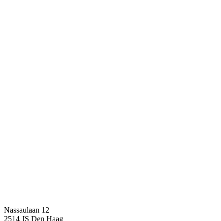
Nassaulaan 12
2514 JS Den Haag