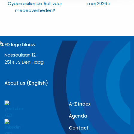
Cyberresilience Act voor
mei 2026
»
medeoverheden?
Nassaulaan 12
2514 JS Den Haag
About us (English)
A-Z index
Agenda
Contact