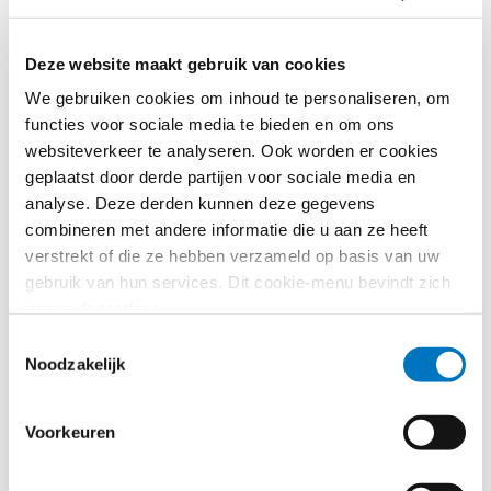
Meld je aan voor de EU
Organic Awards:
Deze website maakt gebruik van cookies
erkenning voor
We gebruiken cookies om inhoud te personaliseren, om
functies voor sociale media te bieden en om ons
duurzame voedsel- en
websiteverkeer te analyseren. Ook worden er cookies
geplaatst door derde partijen voor sociale media en
landbouwinitiatieven!
analyse. Deze derden kunnen deze gegevens
combineren met andere informatie die u aan ze heeft
26 april
08:00
23:59
verstrekt of die ze hebben verzameld op basis van uw
@
–
gebruik van hun services. Dit cookie-menu bevindt zich
Decentrale overheden kunnen zich tot en met 26 april
nog in de testfase.
2026 aanmelden en in de prijzen vallen voor initiatieven
Toestemmingsselectie
die aandacht geven aan duurzame voedselsystemen
Noodzakelijk
en biologische landbouw. Twee prijzen zijn interessant
voor decentrale overheden:
‘Beste biologische regio
Voorkeuren
of bio-district’
en
‘Beste biologische stad’
.
Belangrijke informatie: