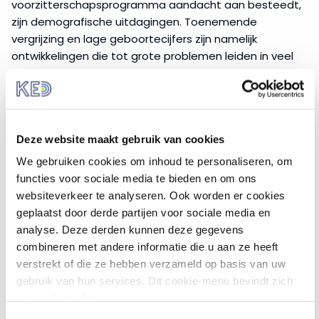
voorzitterschapsprogramma aandacht aan besteedt,
zijn demografische uitdagingen. Toenemende
vergrijzing en lage geboortecijfers zijn namelijk
ontwikkelingen die tot grote problemen leiden in veel
Europese lidstaten. Werktekorten, sociale inclusie van
niet werkenden, onhoudbare sociale
zekerheidsvoorzieningen en de balans tussen werk en
privé worden hierbij betrokken als onderbouwing voor
Deze website maakt gebruik van cookies
de noodzaak van effectief Europees beleid.
We gebruiken cookies om inhoud te personaliseren, om
Voortgang Hongaars
functies voor sociale media te bieden en om ons
voorzitterschap
websiteverkeer te analyseren. Ook worden er cookies
geplaatst door derde partijen voor sociale media en
Alhoewel deze punten op de agenda stonden bij de
analyse. Deze derden kunnen deze gegevens
verschillende configuraties van de Raad van de
combineren met andere informatie die u aan ze heeft
Europese Unie, was het niet aannemelijk dat het
verstrekt of die ze hebben verzameld op basis van uw
Hongaars voorzitterschap soepel richting ging geven
gebruik van hun services. Dit cookie-menu bevindt zich
aan deze onderwerpen. Voorafgaand aan de start
nog in de testfase.
van de periode was er grote oppositie tegen het