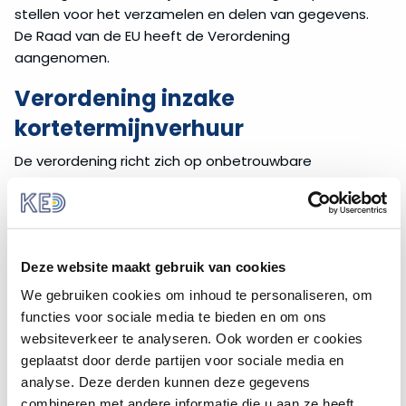
stellen voor het verzamelen en delen van gegevens.
De Raad van de EU heeft de Verordening
aangenomen.
Verordening inzake
kortetermijnverhuur
De verordening richt zich op onbetrouwbare
informatie over verhuurdiensten die accommodaties
voor korte termijnen aanbieden. Dit maakt het lastig
voor autoriteiten om goed beleid te maken en te
zorgen dat het eerlijk wordt nageleefd. Het doel van
Deze website maakt gebruik van cookies
de Verordening is transparantie bieden op het gebied
van kortetermijnverhuur en het ondersteunen van
We gebruiken cookies om inhoud te personaliseren, om
duurzaam toerisme.
functies voor sociale media te bieden en om ons
websiteverkeer te analyseren. Ook worden er cookies
De belangrijkste maatregelen zijn:
geplaatst door derde partijen voor sociale media en
analyse. Deze derden kunnen deze gegevens
het verplicht stellen van registratie van de
combineren met andere informatie die u aan ze heeft