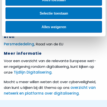
geen gegevens waardoor het moeilijk was om te
handhaven. De nieuwe wet stelt nu regels die
Selectie toestaan
noodzakelijk zijn voor gemeenten om
korttermijnverhuur van accommodaties in te kunnen
Alles weigeren
perken.
Bron
Persmededeling
, Raad van de EU
Meer informatie
Voor een overzicht van de relevante Europese wet-
en regelgeving rondom digitalisering, kunt kijken op
onze
Tijdlijn Digitalisering
.
Mocht u meer willen weten dat over cyberveiligheid,
dan kunt u kijken bij dit thema op ons
overzicht van
netwerk en platforms over digitalisering
.