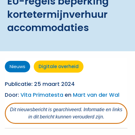
EU-regels beperking
kortetermijnverhuur
accommodaties
Nieuws
Digitale overheid
Publicatie: 25 maart 2024
Door:
Vita Primatesta
en
Mart van der Wal
Dit nieuwsbericht is gearchiveerd. Informatie en links
in dit bericht kunnen verouderd zijn.