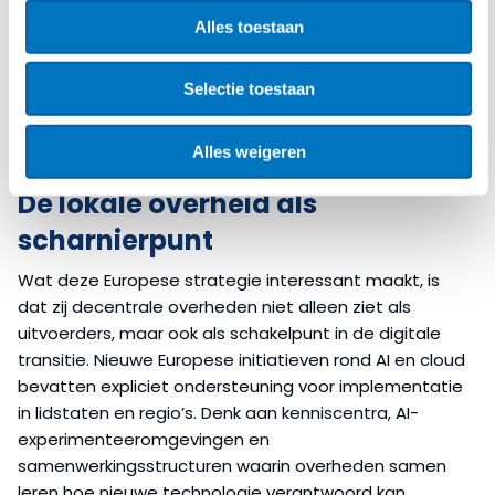
kosten en functionaliteit, komt er een derde laag bij:
Alles toestaan
strategische afhankelijkheid. Die verschuiving is niet
alleen juridisch of technisch, maar ook organisatorisch.
Selectie toestaan
Het vraagt om nieuwe kennis in inkoopteams en IT-
afdelingen, en om een bredere bestuurlijke afweging
Alles weigeren
over digitale onafhankelijkheid.
De lokale overheid als
scharnierpunt
Wat deze Europese strategie interessant maakt, is
dat zij decentrale overheden niet alleen ziet als
uitvoerders, maar ook als schakelpunt in de digitale
transitie. Nieuwe Europese initiatieven rond AI en cloud
bevatten expliciet ondersteuning voor implementatie
in lidstaten en regio’s. Denk aan kenniscentra, AI-
experimenteeromgevingen en
samenwerkingsstructuren waarin overheden samen
leren hoe nieuwe technologie verantwoord kan