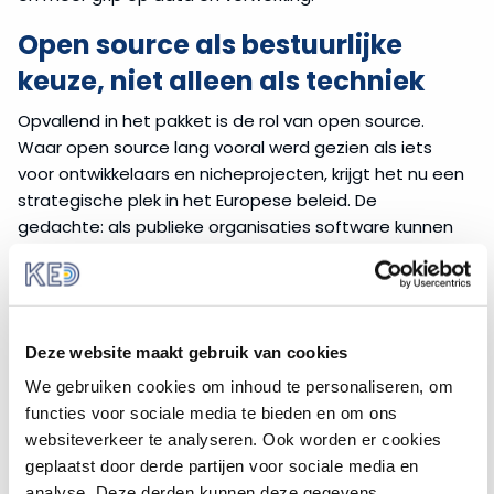
Open source als bestuurlijke
keuze, niet alleen als techniek
Opvallend in het pakket is de rol van open source.
Waar open source lang vooral werd gezien als iets
voor ontwikkelaars en nicheprojecten, krijgt het nu een
strategische plek in het Europese beleid. De
gedachte: als publieke organisaties software kunnen
begrijpen, delen en aanpassen, worden ze minder
afhankelijk van gesloten ecosystemen van grote
leveranciers.
Voor decentrale overheden raakt dat direct aan de
Deze website maakt gebruik van cookies
praktijk van inkoop en ICT-beheer. De Europese inzet
We gebruiken cookies om inhoud te personaliseren, om
betekent dat open source nadrukkelijker in
functies voor sociale media te bieden en om ons
aanbestedingen kan worden meegenomen, en dat
websiteverkeer te analyseren. Ook worden er cookies
hergebruik tussen overheden wordt gestimuleerd. Dat
geplaatst door derde partijen voor sociale media en
vraagt om een andere manier van kijken. Niet alleen
analyse. Deze derden kunnen deze gegevens