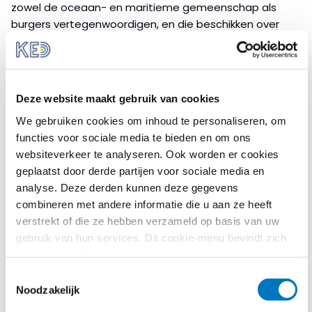
zowel de oceaan- en maritieme gemeenschap als
burgers vertegenwoordigen, en die beschikken over
kennis en vaardigheden op het gebied van
oceaanbeleid. De experts zullen volgens de volgende
criteria worden geselecteerd:
Deze website maakt gebruik van cookies
-bewezen ervaring op het terrein van oceanen, de
maritieme economie, en maritiem- of kustbeleid
We gebruiken cookies om inhoud te personaliseren, om
functies voor sociale media te bieden en om ons
-vaardigheden, ervaring en senioriteit (niveau van
websiteverkeer te analyseren. Ook worden er cookies
voorzitter, SG, DG of equivalent)
geplaatst door derde partijen voor sociale media en
analyse. Deze derden kunnen deze gegevens
-een goede beheersing van de Engelse taal
combineren met andere informatie die u aan ze heeft
Leden van het Ocean Board zullen worden benoemd
verstrekt of die ze hebben verzameld op basis van uw
voor een periode van maximaal vijf jaar. De eerste
gebruik van hun services. Dit cookie-menu bevindt zich
bijeenkomst van de groep van experts zal
nog in de testfase.
plaatsvinden in maart 2026. Hoewel deelname aan de
Toestemmingsselectie
groep van experts onbezoldigd is, worden reis- en
Noodzakelijk
verblijfskosten wel vergoed.