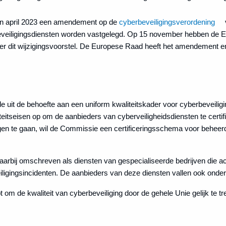
n april 2023 een amendement op de
cyberbeveiligingsverordening
eveiligingsdiensten worden vastgelegd. Op 15 november hebben de E
er dit wijzigingsvoorstel. De Europese Raad heeft het amendement e
 uit de behoefte aan een uniform kwaliteitskader voor cyberbeveilig
teitseisen op om de aanbieders van cyberveiligheidsdiensten te certifice
gen te gaan, wil de Commissie een certificeringsschema voor beheerde
arbij omschreven als diensten van gespecialiseerde bedrijven die ac
iligingsincidenten. De aanbieders van deze diensten vallen ook onde
om de kwaliteit van cyberbeveiliging door de gehele Unie gelijk te t