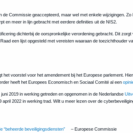
n de Commissie geaccepteerd, maar wel met enkele wijzigingen. Zo he
t en meer in lijn gebracht met eerdere definities uit de NIS2.
ificering dichterbij de oorspronkelijke verordening gebracht. Dit zo
 Raad een lijst opgesteld met vereisten waaraan de toezichthouder van
igt het voorstel voor het amendement bij het Europese parlement. Hi
Eerder heeft het Europees Economisch en Sociaal Comité al een
opini
7 juni 2019 in werking getreden en opgenomen in de Nederlandse
Uitv
 9 april 2022 in werking trad. Wilt u meer lezen over de cyberbeveilig
de “beheerde beveiligingsdiensten”
– Europese Commissie