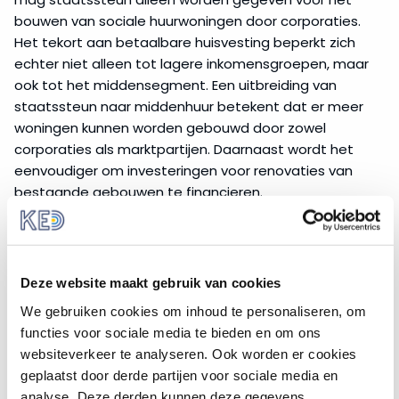
bouwen van sociale huurwoningen door corporaties.
Het tekort aan betaalbare huisvesting beperkt zich
echter niet alleen tot lagere inkomensgroepen, maar
ook tot het middensegment. Een uitbreiding van
staatssteun naar middenhuur betekent dat er meer
woningen kunnen worden gebouwd door zowel
corporaties als marktpartijen. Daarnaast wordt het
eenvoudiger om investeringen voor renovaties van
bestaande gebouwen te financieren.
Beoogde uitkomst
Met het herzien van de DAEB-regels moeten lidstaten
Deze website maakt gebruik van cookies
sneller en eenvoudiger steun kunnen verlenen voor
betaalbare en energie-efficiënte woningen. Hierbij
We gebruiken cookies om inhoud te personaliseren, om
wordt er rekening gehouden dat er niet onnodig wordt
functies voor sociale media te bieden en om ons
ingegrepen op de marktwerking en dat dit geen
websiteverkeer te analyseren. Ook worden er cookies
gevolgen heeft voor sociale huisvesting, ten nadele
geplaatst door derde partijen voor sociale media en
van de meest kwetsbaren. Het initiatief zal bestaan in
analyse. Deze derden kunnen deze gegevens