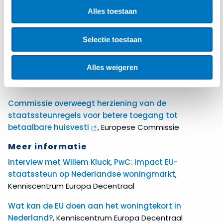
en een uitvoeringsdialoog in het vierde kwartaal van
Alles toestaan
2025.
Bron
Selectie toestaan
Europese Commissie start openbare consultatie
over herziening DAEB-staatssteunregels in kader
Alles weigeren
van huisvestingscrisis
, Expertisecentrum Europees
Recht
Commissie overweegt herziening van de
staatssteunregels voor betere toegang tot
betaalbare huisvesti
, Europese Commissie
Meer informatie
Interview met Willem Kluck, PwC: impact EU-
staatssteun op Nederlandse woningmarkt
,
Kenniscentrum Europa Decentraal
Wat kan de EU doen aan het woningtekort in
Nederland?
, Kenniscentrum Europa Decentraal