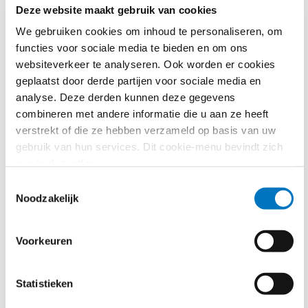
geavanceerde technologieën;
Deze website maakt gebruik van cookies
Nieuwe uitvoerverboden voor producten zoals
We gebruiken cookies om inhoud te personaliseren, om
zouten, ertsen, bouwmaterialen en
functies voor sociale media te bieden en om ons
rubberartikelen (EU-export ter waarde van 155
websiteverkeer te analyseren. Ook worden er cookies
miljoen euro, prijspeil 2024).
geplaatst door derde partijen voor sociale media en
Anti-omzeilingsmaatregelen:
analyse. Deze derden kunnen deze gegevens
Geüpdatete lijst van entiteiten die directe of
combineren met andere informatie die u aan ze heeft
indirecte steun verlenen aan het militair-
verstrekt of die ze hebben verzameld op basis van uw
industriële complex van Rusland of betrokken zijn
gebruik van hun services. Dit cookie-menu bevindt zich
met het omzeilen van sancties.
nog in de testfase.
Overige maatregelen:
Verbod op nieuwe contracten met entiteiten in
Toestemmingsselectie
aangewezen Russische SEZ (speciale
Noodzakelijk
economische zones). Voor Alabuga en
Technopolis Moskou geldt het verbod ook voor
Voorkeuren
bestaande contracten;
Nieuw dienstenverbod op geavanceerde digitale
diensten (o.a. bepaalde ruimte- en AI-diensten);
Statistieken
Verbod op herverzekeringsdiensten voor