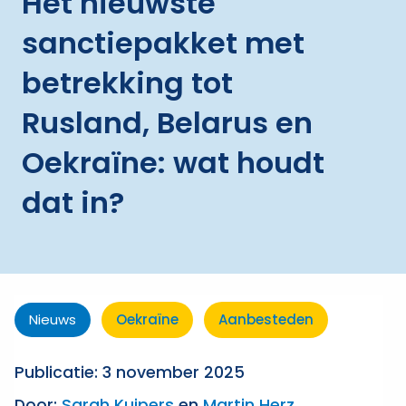
Het nieuwste
sanctiepakket met
betrekking tot
Rusland, Belarus en
Oekraïne: wat houdt
dat in?
Nieuws
Oekraïne
Aanbesteden
Publicatie: 3 november 2025
Door:
Sarah Kuipers
en
Martin Herz