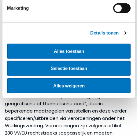
schepen en luchtvaartuigen van de Russische
Marketing
overheid of personen tot vijf jaar na de verkoop
ervan naar derde landen;
Nieuwe meldingsplicht van Russische
diplomaten.
Details tonen
Bevoegdheden EU GBVB en
Alles toestaan
decentrale relevantie
Het verschil tussen de Besluiten en Verordeningen is
Selectie toestaan
juridisch-technisch van aard. In het kort, mag de Raad
onder het Gemeenschappelijk buitenlands en
Alles weigeren
veiligheidsbeleid (GBVB) van de EU besluiten nemen
“ten aanzien van een bepaalde aangelegenheid van
geografische of thematische aard”, daarin
beperkende maatregelen vaststellen en deze verder
specificeren/uitbreiden via Verordeningen onder het
Werkingsverdrag. Verordeningen zijn volgens artikel
288 VWEU rechtstreeks toepasselijk en moeten