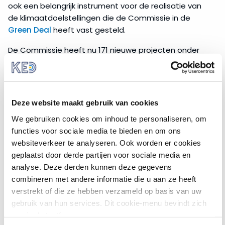
ook een belangrijk instrument voor de realisatie van
de klimaatdoelstellingen die de Commissie in de
Green Deal
heeft vast gesteld.
De Commissie heeft nu 171 nieuwe projecten onder
het LIFE-programma goedgekeurd. Deze projecten zijn
gezamenlijk € 396 miljoen waard. Daarmee zijn de
investeringen in LIFE 28,5% hoger dan vorig jaar.
Deze website maakt gebruik van cookies
Nederlandse projecten onder
We gebruiken cookies om inhoud te personaliseren, om
LIFE
functies voor sociale media te bieden en om ons
Het LIFE-programma bestaat uit vier thematische
websiteverkeer te analyseren. Ook worden er cookies
onderdelen, namelijk natuur en biodiversiteit, circulaire
geplaatst door derde partijen voor sociale media en
economie en levenskwaliteit, klimaatmitigatie en
analyse. Deze derden kunnen deze gegevens
klimaatadaptatie en transitie naar schone energie.
combineren met andere informatie die u aan ze heeft
Net als vorige jaren nemen Nederlandse partijen ook
verstrekt of die ze hebben verzameld op basis van uw
dit jaar deel aan een groot aantal succesvolle LIFE-
gebruik van hun services. Dit cookie-menu bevindt zich
projecten.
nog in de testfase.