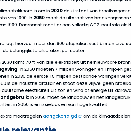
klimaatakkoord is om in
2030
de uitstoot van broeikasgasse
hte van 1990. In
2050
moet de uitstoot van broeikasgassen
 van 1990. Daarnaast moet er een volledig CO2-neutrale elekt
d legt hiervoor meer dan 600 afspraken vast binnen diverse
de belangrijkste afspraken per sector:
n 2030 komt 70 % van alle elektriciteit uit hernieuwbare bronn
geving:
In 2050 moeten 7 miljoen woningen en 1 miljoen ge
enen in 2030 de eerste 1,5 miljoen bestaande woningen verd
050 is de industrie circulair en stoot deze vrijwel geen broei
 duurzame elektriciteit uit zon en wind of energie uit aardw
landgebruik:
In 2050 moet de landbouw en het landgebruik k
liteit in 2050 is emissieloos en van hoge kwaliteit.
r extra maatregelen
aangekondigd
om de klimaatdoelen i
le relevantie