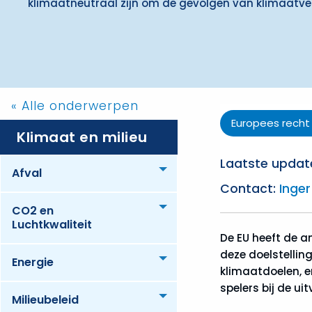
klimaatneutraal zijn om de gevolgen van klimaatve
« Alle onderwerpen
Europees recht
Klimaat en milieu
Laatste update
Afval
Toggle menu
Contact:
Inger
CO2 en
Toggle menu
Luchtkwaliteit
De EU heeft de a
deze doelstellin
Energie
Toggle menu
klimaatdoelen, e
spelers bij de uit
Milieubeleid
Toggle menu