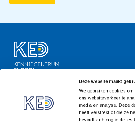
Deze website maakt gebru
Nassaulaan 12
We gebruiken cookies om i
2514 JS Den Haag
ons websiteverkeer te anal
media en analyse. Deze d
heeft verstrekt of die ze
About us (English)
bevindt zich nog in de test