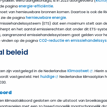
 55-pakket werd aangekondigd, is in 2023 doorgevoerd (
Richtl
e de pagina
energie-efficiëntie
.
oet van hernieuwbare bronnen komen. Daartoe is ook de Ric
, zie de pagina
hernieuwbare energie
.
Emissiehandelssysteem (ETS) dat een maximum stelt aan de
erpt en het aantal emissierechten dat onder dit ETS-syst
jk, aangrenzend emissiehandelssysteem gaat gelden voor h
te vinden op de pagina
CO2-reductie en emissiehandelssy
l beleid
ken zijn vastgelegd in de Nederlandse
Klimaatwet
. Hierin
wordt vastgesteld. Het
huidige
Nederlandse klimaatplan h
030.
oord
 een klimaatakkoord gesloten om de uitstoot van broeikasga
aatregelen met een zo breed mogelijk maatschappelijk dra