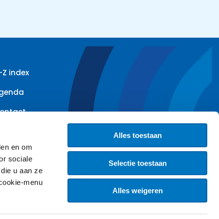
-Z index
genda
ontact
iensten
Alles toestaan
eden en om
ieuwsbrief
or sociale
Selectie toestaan
resentaties
die u aan ze
t cookie-menu
ublicaties
Alles weigeren
acatures