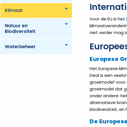
Internat
Klimaat
Toggle menu
Voor de EU is het
Natuur en
Toggle menu
klimaatveranderin
Biodiversiteit
niet verder mag s
Europees
Waterbeheer
Toggle menu
Europese Gr
Het Europese klim
Deal is een veel
groeimodel’ voor
groeimodel dat ge
onder andere: he
alternatieve bran
biodiversiteit, e
De Europes