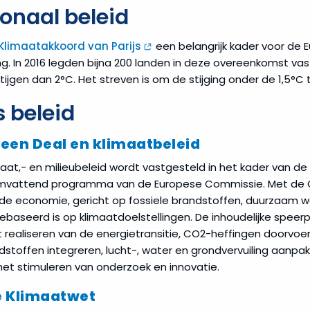
ionaal beleid
Klimaatakkoord van Parijs
een belangrijk kader voor de
g. In 2016 legden bijna 200 landen in deze overeenkomst va
tijgen dan 2°C. Het streven is om de stijging onder de 1,5°C
 beleid
een Deal en klimaatbeleid
aat,- en milieubeleid wordt vastgesteld in het kader van de
omvattend programma van de Europese Commissie. Met de 
 de economie, gericht op fossiele brandstoffen, duurzaam 
baseerd is op klimaatdoelstellingen. De inhoudelijke speer
t realiseren van de energietransitie, CO2-heffingen doorvo
dstoffen integreren, lucht-, water en grondvervuiling aanp
n het stimuleren van onderzoek en innovatie.
e Klimaatwet