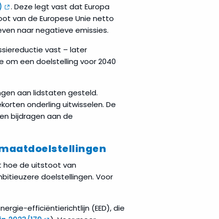
)
. Deze legt vast dat Europa
toot van de Europese Unie netto
reven naar negatieve emissies.
siereductie vast – later
te om een doelstelling voor 2040
lingen aan lidstaten gesteld.
orten onderling uitwisselen. De
nen bijdragen aan de
limaatdoelstellingen
t hoe de uitstoot van
itieuzere doelstellingen. Voor
gie-efficiëntierichtlijn (EED), die