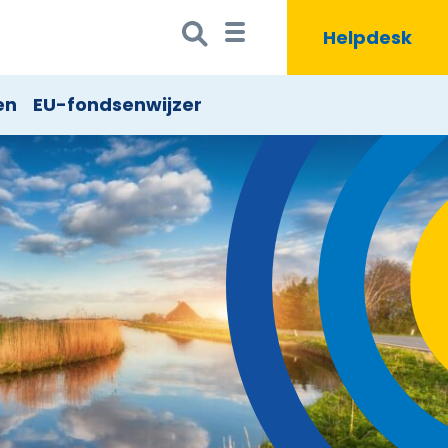
Zoeken
Zoekbutton
Helpdesk
naar:
en
EU-fondsenwijzer