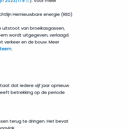
ijn 2023/179
). Voor meer
htlijn Hernieuwbare energie (RED)
 uitstoot van broeikasgassen,
eem wordt uitgegeven, verlaagd.
et verkeer en de bouw. Meer
steem
.
 staat dat iedere vijf jaar opnieuw
eeft betrekking op de periode
ssen terug te dringen. Het bevat
agvlak.