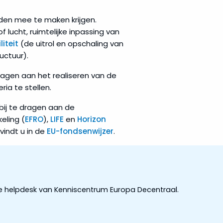
eden mee te maken krijgen.
 lucht, ruimtelijke inpassing van
iteit
(de uitrol en opschaling van
ructuur).
agen aan het realiseren van de
ia te stellen.
bij te dragen aan de
eling (
EFRO
),
LIFE
en
Horizon
vindt u in de
EU-fondsenwijzer
.
de helpdesk van Kenniscentrum Europa Decentraal.