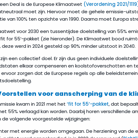
reen Deal is de Europese Klimaatwet
(Verordening 2021/1119
tneutraal moet zijn. Hiervoor moet de gehele emissie-uits
uctie van 100% ten opzichte van 1990. Daarna moet Europa st
aatwet voor 2030 een tussentijdse doelstelling van 55% emis
 ‘fit for 55’-pakket (zie hieronder). De Klimaatwet bood ruim
 deze werd in 2024 gesteld op 90% minder uitstoot in 2040.
zijn een collectief doel. Er zijn dus geen individuele doelstel
idstaten elkaar compenseren en koolstofoverschotten en tek
rvoor zorgen dat de Europese regels op alle beleidsterrei
tsdoelstelling.
′: Voorstellen voor aanscherping van de k
missie kwam in 2021 met het
‘fit for 55’-pakket
, dat bepaal
t 55% verlaagd kan worden. Daarbij horen verschillende amb
 de volgende voorgestelde wijzigingen:
ënter met energie worden omgegaan. De herziening van de ener