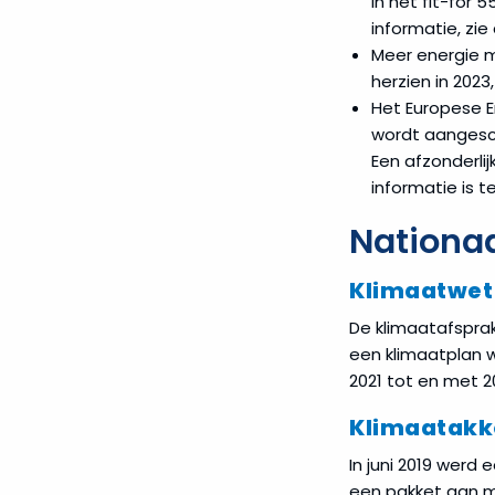
in het fit-for
informatie, zi
Meer energie m
herzien in 2023
Het Europese 
wordt aangesch
Een afzonderli
informatie is 
Nationaa
Klimaatwet
De klimaatafspra
een klimaatplan 
2021 tot en met 2
Klimaatakk
In juni 2019 werd
een pakket aan m