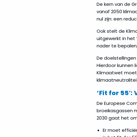
De kern van de G
vanaf 2050 klimaa
nul zijn: een red
Ook stelt de Klim
uitgewerkt in het
nader te bepalen,
De doelstellingen 
Hierdoor kunnen l
Klimaatwet moet e
klimaatneutralitei
‘Fit for 55
De Europese Com
broeikasgassen me
2030 gaat het om
Er moet effici