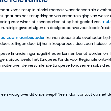
maat komt terug in allerlei thema’s waar decentrale overh
het gaat om het terugdringen van verontreiniging van water of
lening voor wind- of zonneparken of op het gebied van
mobil
sen, reinigingsvoertuigen en doelgroepenvervoer, laadinfrast
duurzaam aanbesteden
kunnen decentrale overheden bijdr
udoelstellingen door bij hun inkoopproces duurzaamheidscriter
ropese financieringsmogelijkheden kunnen benut worden om 
ngen, bijvoorbeeld het Europees Fonds voor Regionale ontwikk
ormatie over de verschillende Europese fondsen en subsidies 
bt u een vraag over dit onderwerp? Neem dan contact op met 