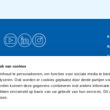
A
A
C
Privacyverklaring
D
ik van cookies
Disclaimer
nhoud te personaliseren, om functies voor sociale media te bi
N
Cookiesettings
yseren. Ook worden er cookies geplaatst door derde partijen vo
P
erden kunnen deze gegevens combineren met andere informatie 
Toegankelijkheid
 hebben verzameld op basis van uw gebruik van hun services. Di
P
fase.
V