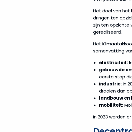
Het doel van het 
dringen ten opzic
zijn ten opzichte
gerealiseerd.
Het Klimaatakkoor
samenvatting van 
elektriciteit:
I
gebouwde om
eerste stap di
industrie:
In 2
draaien dan op
landbouw en 
mobiliteit:
Mobi
In 2023 werden e
Decentra