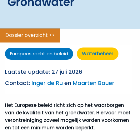
Grondwater
ggle menu
Natuur
en
Biodiversiteit
Dossier overzicht >>
ggle menu
Waterbeheer
Europees recht en beleid
Waterbeheer
Laatste update: 27 juli 2026
Contact:
Inger de Ru
en
Maarten Bauer
Het Europese beleid richt zich op het waarborgen
van de kwaliteit van het grondwater. Hiervoor moet
verontreiniging zoveel mogelijk worden voorkomen
en tot een minimum worden beperkt.