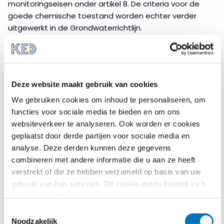
monitoringseisen onder artikel 8. De criteria voor de
goede chemische toestand worden echter verder
uitgewerkt in de Grondwaterrichtlijn.
Om een goede toestand van het grondwater te
realiseren is grondwater opgenomen in het beheer
van de stroomgebieden. Meer informatie over
stroomgebiedsbeheer en de KRW vindt u op onze
Deze website maakt gebruik van cookies
hoofdpagina
waterbeheer
.
We gebruiken cookies om inhoud te personaliseren, om
functies voor sociale media te bieden en om ons
Grondwaterrichtlijn
websiteverkeer te analyseren. Ook worden er cookies
De GWR geeft verdere invulling aan de eisen uit de
geplaatst door derde partijen voor sociale media en
KRW en heeft ook als doel de voorkoming en
analyse. Deze derden kunnen deze gegevens
beheersing van grondwaterverontreiniging. De GWR
combineren met andere informatie die u aan ze heeft
wordt daarom ook wel een dochterrichtlijn van de
verstrekt of die ze hebben verzameld op basis van uw
Kaderrichtlijn Water genoemd. De GRW bevat
gebruik van hun services. Dit cookie-menu bevindt zich
specifieke criteria en een procedure voor de
nog in de testfase.
beoordeling van de chemische toestand van
Toestemmingsselectie
grondwater onder artikelen 3 en 4. Artikel 5 verplicht
Noodzakelijk