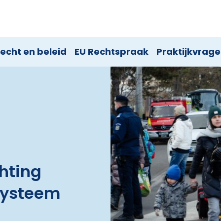
echt en beleid
EU Rechtspraak
Praktijkvrag
chting
systeem