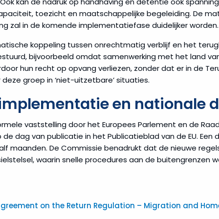
g. Ook kan de nadruk op handhaving en detentie ook spanning
gcapaciteit, toezicht en maatschappelijke begeleiding. De
ring zal in de komende implementatiefase duidelijker worden.
atische koppeling tussen onrechtmatig verblijf en het terug
gestuurd, bijvoorbeeld omdat samenwerking met het land van 
door hun recht op opvang verliezen, zonder dat er in de Te
deze groep in ‘niet-uitzetbare’ situaties.
implementatie en nationale 
formele vaststelling door het Europees Parlement en de Raa
 de dag van publicatie in het Publicatieblad van de EU. Een d
lf maanden. De Commissie benadrukt dat de nieuwe regels 
sielstelsel, waarin snelle procedures aan de buitengrenzen
greement on the Return Regulation – Migration and Home