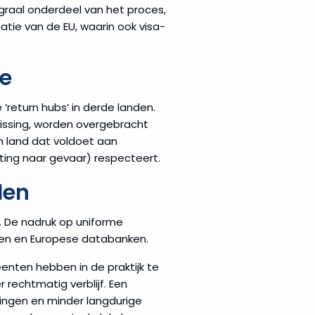
raal onderdeel van het proces,
tie van de EU, waarin ook visa-
ie
return hubs’ in derde landen.
lissing, worden overgebracht
n land dat voldoet aan
ing naar gevaar) respecteert.
den
k. De nadruk op uniforme
ten en Europese databanken.
enten hebben in de praktijk te
echtmatig verblijf. Een
ingen en minder langdurige