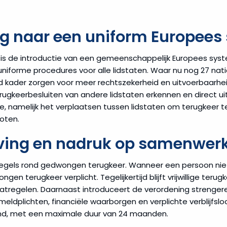
ng naar een uniform Europees
 is de introductie van een gemeenschappelijk Europees sys
niforme procedures voor alle lidstaten. Waar nu nog 27 nat
ader zorgen voor meer rechtszekerheid en uitvoerbaarheid.
terugkeerbesluiten van andere lidstaten erkennen en direct u
e, namelijk het verplaatsen tussen lidstaten om terugkeer 
oten.
ving en nadruk op samenwer
regels rond gedwongen terugkeer. Wanneer een persoon nie
gen terugkeer verplicht. Tegelijkertijd blijft vrijwillige teru
atregelen. Daarnaast introduceert de verordening strenger
eldplichten, financiële waarborgen en verplichte verblijfsl
imd, met een maximale duur van 24 maanden.