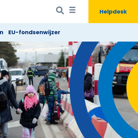
Zoeken
Zoekbutton
Helpdesk
naar:
en
EU-fondsenwijzer