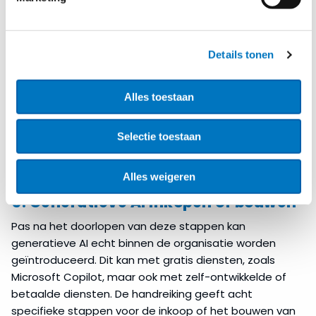
Voordat een organisatie generatieve AI-systemen
aanschaft of ontwikkelt, is het belangrijk om helder te
hebben welke risico’s verbonden zijn aan de beoogde
Details tonen
inzet. Welke data komt mogelijk in het geding en wat
zouden eventuele privacy inbreuken betekenen voor
Alles toestaan
betrokken personen? Het
Impact Assessment
Mensen en Algoritmen
(IAMA) en
AI Impact
Selectie toestaan
Assessment
(AIIA) kunnen hierbij inzicht bieden.
Ditzelfde geldt voor het welbekende
Data Protection
Impact Assessment
(DPIA).
Alles weigeren
5. Generatieve AI inkopen of bouwen
Pas na het doorlopen van deze stappen kan
generatieve AI echt binnen de organisatie worden
geïntroduceerd. Dit kan met gratis diensten, zoals
Microsoft Copilot, maar ook met zelf-ontwikkelde of
betaalde diensten. De handreiking geeft acht
specifieke stappen voor de inkoop of het bouwen van