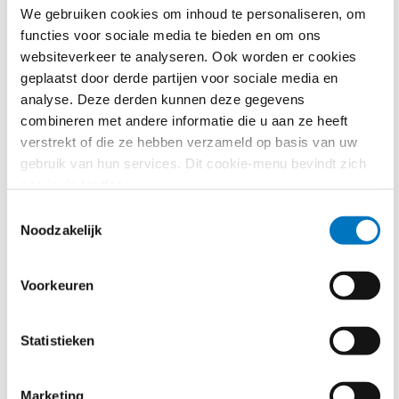
aanraking komt een expert moet zijn. Een bepaald
We gebruiken cookies om inhoud te personaliseren, om
niveau van kennis en kunde is echter wel noodzakelijk
functies voor sociale media te bieden en om ons
om de risico’s te begrijpen en er effectief gebruik van
websiteverkeer te analyseren. Ook worden er cookies
te maken.
geplaatst door derde partijen voor sociale media en
analyse. Deze derden kunnen deze gegevens
3. Creëer een (generatieve) AI-
combineren met andere informatie die u aan ze heeft
governance structuur
verstrekt of die ze hebben verzameld op basis van uw
Het beleggen van toezicht, evaluatie en beheer
gebruik van hun services. Dit cookie-menu bevindt zich
binnen organisaties is essentieel om AI
nog in de testfase.
verantwoordelijk op te pakken. Dit vereist strategie,
Toestemmingsselectie
beleidskaders en het intern aanwijzen van
Noodzakelijk
verantwoordelijkheden. Dit is nodig om de technologie
effectief te benutten én om juridisch correct te
Voorkeuren
handelen. Ook hier is het weer belangrijk om de juiste
personen mee te nemen, zodat beoordeeld kan
worden of AI verantwoord, veilig en juridisch correct
Statistieken
ingezet wordt.
4. Risicoanalyse(s) uitvoeren
Marketing