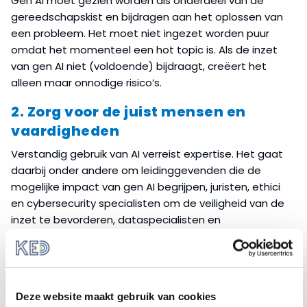
Gen AI moet gezien worden als onderdeel van de
gereedschapskist en bijdragen aan het oplossen van
een probleem. Het moet niet ingezet worden puur
omdat het momenteel een hot topic is. Als de inzet
van gen AI niet (voldoende) bijdraagt, creëert het
alleen maar onnodige risico’s.
2. Zorg voor de juist mensen en
vaardigheden
Verstandig gebruik van AI verreist expertise. Het gaat
daarbij onder andere om leidinggevenden die de
mogelijke impact van gen AI begrijpen, juristen, ethici
en cybersecurity specialisten om de veiligheid van de
inzet te bevorderen, dataspecialisten en
softwareontwikkelaars die zorgen voor hoge kwaliteit
data en technologische integratie van de AI in de
organisaties bedrijfsvoering.
Dit betekent echter niet dat iedereen die met AI in
Deze website maakt gebruik van cookies