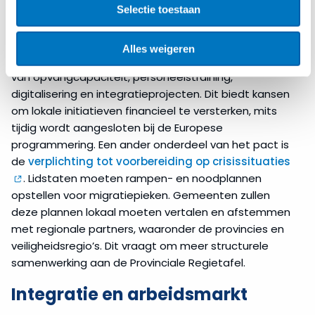
Om de uitvoering te ondersteunen, kunnen
Selectie toestaan
gemeenten gebruikmaken van EU-subsidies. Via onder
andere het
Asiel-, Migratie- en Integratiefonds
Alles weigeren
(AMIF) zijn middelen beschikbaar voor de uitbreiding
van opvangcapaciteit, personeelstraining,
digitalisering en integratieprojecten. Dit biedt kansen
om lokale initiatieven financieel te versterken, mits
tijdig wordt aangesloten bij de Europese
programmering. Een ander onderdeel van het pact is
de
verplichting tot voorbereiding op crisissituaties
. Lidstaten moeten rampen- en noodplannen
opstellen voor migratiepieken. Gemeenten zullen
deze plannen lokaal moeten vertalen en afstemmen
met regionale partners, waaronder de provincies en
veiligheidsregio’s. Dit vraagt om meer structurele
samenwerking aan de Provinciale Regietafel.
Integratie en arbeidsmarkt