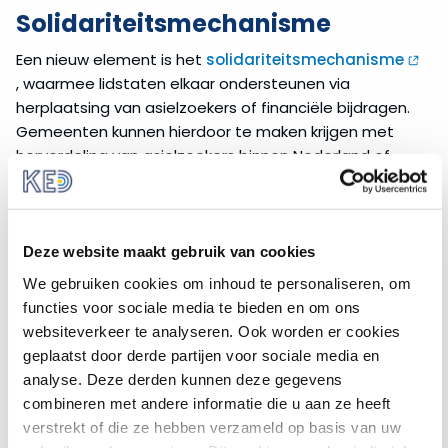
Solidariteitsmechanisme
Een nieuw element is het
solidariteitsmechanisme
, waarmee lidstaten elkaar ondersteunen via
herplaatsing van asielzoekers of financiële bijdragen.
Gemeenten kunnen hierdoor te maken krijgen met
herverdeling van asielzoekers binnen Nederland of
extra taken rond (crisis)opvang. De exacte invulling
hiervan hangt af van de nationale uitvoering, maar de
impact op de lokale praktijk kan aanzienlijk zijn.
Deze website maakt gebruik van cookies
Belangrijk in dit verband is dat de richtlijn expliciet
We gebruiken cookies om inhoud te personaliseren, om
verwijst naar het non refoulementbeginsel, zoals
functies voor sociale media te bieden en om ons
onder meer vastgelegd in het
Verdrag van Genève
websiteverkeer te analyseren. Ook worden er cookies
. Dit principe bepaalt dat niemand mag worden
geplaatst door derde partijen voor sociale media en
teruggestuurd naar een land waar hij of zij gevaar
analyse. Deze derden kunnen deze gegevens
loopt op vervolging of onmenselijke behandeling. De
combineren met andere informatie die u aan ze heeft
richtlijn benadrukt dat het Europese asielbeleid moet
verstrekt of die ze hebben verzameld op basis van uw
steunen op een volledige en niet-restrictieve