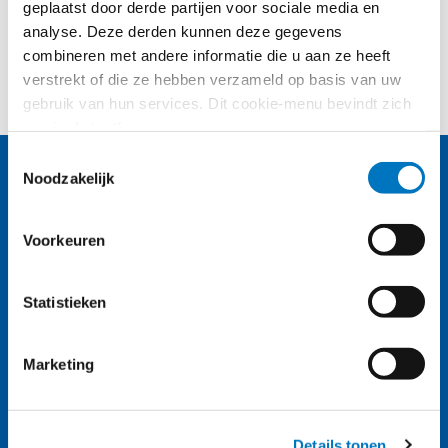
geplaatst door derde partijen voor sociale media en
analyse. Deze derden kunnen deze gegevens
combineren met andere informatie die u aan ze heeft
Bekijk de berichten van
Sahar Orwa
verstrekt of die ze hebben verzameld op basis van uw
gebruik van hun services. Dit cookie-menu bevindt zich
nog in de testfase.
Toestemmingsselectie
Noodzakelijk
Voorkeuren
Statistieken
Nassaulaan 12
2514 JS Den Haag
Marketing
About us (English)
Details tonen