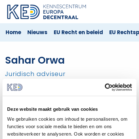
Home
Nieuws
EU Recht en beleid
EU Rechts
Sahar Orwa
Juridisch adviseur
Sahar was juridisch adviseur bij KED van 2021 – 2023.
De adviseurs van Kenniscentrum Europa decentraal
Deze website maakt gebruik van cookies
beantwoorden vragen voor de helpdesk en verzorgen
We gebruiken cookies om inhoud te personaliseren, om
de publicatie en updates van de content op de
functies voor sociale media te bieden en om ons
website. Daarnaast geven zij presentaties en
websiteverkeer te analyseren. Ook worden er cookies
participeren zij in netwerken.