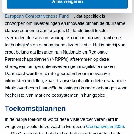
Alles weigeren
Voor de periode van het volgende
Meerjarig Financieel Kader
(MFK) 2028-2034
verschuift de focus naar het nieuwe
European Competitiveness Fund
, dat specifiek is
ontworpen om investeringen en innovatie binnen de duurzame
blauwe economie aan te jagen. Dit fonds biedt lokale
overheden de kans om voorop te lopen in nieuwe maritieme
technologieën en economische diversificatie. Het is hierbij van
groot belang dat lidstaten hun Nationale en Regionale
Partnerschapsplannen (NRPP’s) afstemmen op deze
strategieën om gerichte investeringen mogelijk te maken.
Daarnaast wordt er ruimte gecreëerd voor innovatieve
inkomstenmodellen, zoals blauwe koolstofkredieten, waarmee
lokale overheden financiële beloningen kunnen ontvangen voor
het herstel van mariene ecosystemen in hun gebied.
Toekomstplannen
In de nabije toekomst wordt deze visie verder verankerd in
wetgeving, zoals de verwachte Europese
Oceaanwet in 2026.
De Oceaanwet is het daadwerkelijke wetsvoorstel dat de