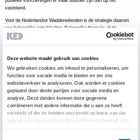
publieke voorzieningen er vaak duurder zijn dan op het
vasteland.
Voor de Nederlandse Waddeneilanden is de strategie daarom
een belangrijke ontwikkeling. Belangrijke thema’s uit de
inbreng van de Waddengemeenten, zoals betrouwbare
veerverbindingen en het ‘recht om te blijven’ voor jongeren via
betaalbare woningbouw, vormen nu een volledig en vast
onderdeel van de Europese aanpak.
Deze website maakt gebruik van cookies
We gebruiken cookies om inhoud te personaliseren, om
Met de eerste Europese eilandstrategie
functies voor sociale media te bieden en om ons
erkent de Commissie officieel dat eilanden
websiteverkeer te analyseren. Ook worden er cookies
structurele nadelen ondervinden door hun
geplaatst door derde partijen voor sociale media en
geografische en geïsoleerde ligging.
analyse. Deze derden kunnen deze gegevens
combineren met andere informatie die u aan ze heeft
Een belangrijk onderdeel van de strategie is de invoering van
verstrekt of die ze hebben verzameld op basis van uw
‘island-proofing’. Dit houdt in dat nieuw Europees beleid
gebruik van hun services. Dit cookie-menu bevindt zich
voortaan standaard wordt beoordeeld op de mogelijke
nog in de testfase.
gevolgen voor eilandgemeenschappen. Zo wordt beter
Toestemmingsselectie
rekening gehouden met de specifieke omstandigheden van