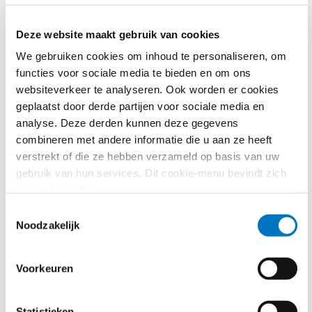
aanvankelijke verzameling van
persoonsgegevens
en 2) de
verdere verwerking van die gegevens. Wat betreft het eerste
Deze website maakt gebruik van cookies
vereiste blijkt uit eerdere rechtspraak van het Hof (
C‑175/20
) dat dit impliceert dat de doeleinden van de verwerking uiterlijk
We gebruiken cookies om inhoud te personaliseren, om
bij het verzamelen van de persoonsgegevens vaststaan,
functies voor sociale media te bieden en om ons
duidelijk zijn geformuleerd en een rechtmatige verwerking
websiteverkeer te analyseren. Ook worden er cookies
waarborgen. In de voorliggende zaak blijkt dat de verzamelde
geplaatst door derde partijen voor sociale media en
persoonsgegevens zijn verzameld voor welbepaalde,
analyse. Deze derden kunnen deze gegevens
uitdrukkelijk omschreven en gerechtvaardigde doeleinden,
combineren met andere informatie die u aan ze heeft
namelijk het afsluiten en uitvoeren van
verstrekt of die ze hebben verzameld op basis van uw
abonnementsovereenkomsten.
gebruik van hun services. Dit cookie-menu bevindt zich
nog in de testfase.
Het tweede vereiste houdt in dat persoonsgegevens niet
Toestemmingsselectie
verder mogen worden verwerkt op een wijze die
Noodzakelijk
onverenigbaar is met die doeleinden. Wanneer er, zoals in het
voorliggende geval, sprake is van een nieuw opgezette
databank waarin persoonsgegevens worden vastgelegd en
Voorkeuren
opgeslagen, gaat het om ‘verdere verwerking’ van gegevens
die niet meer voldoet aan het oorspronkelijke doel van de
Statistieken