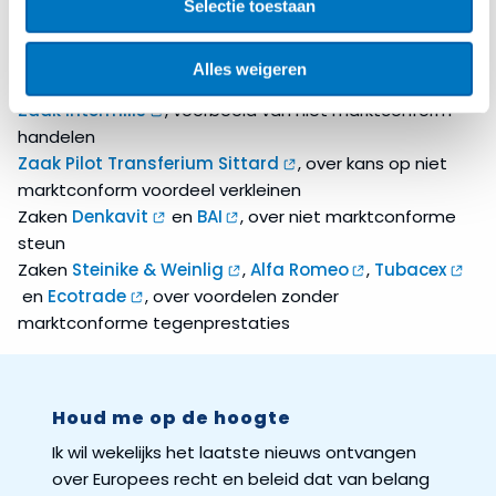
Selectie toestaan
investeerderwaarden.
Overige zaken
Alles weigeren
Zaak Intermills
, voorbeeld van niet marktconform
handelen
Zaak Pilot Transferium Sittard
, over kans op niet
marktconform voordeel verkleinen
Zaken
Denkavit
en
BAI
, over niet marktconforme
steun
Zaken
Steinike & Weinlig
,
Alfa Romeo
,
Tubacex
en
Ecotrade
, over voordelen zonder
marktconforme tegenprestaties
Houd me op de hoogte
Ik wil wekelijks het laatste nieuws ontvangen
over Europees recht en beleid dat van belang