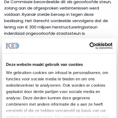
De Commissie beoordeelde dit als geoorloofde steun,
zolang aan de afgesproken verbintenissen werd
voldaan. Ryanair stelde beroep in tegen deze
beslissing. Het Gerecht oordeelde vervolgens dat de
lening van € 300 miljoen herstructureringssteun
inderdaad ongeoorloofde staatssteun is.
Het Gerecht handhaaft het oordeel van de
Commissie dat de verkoop van activa geen
ongeoorloofde staatssteun is, mits de verkoopprijs
met de marktprijs overeenstemt en de verbintenissen
Deze website maakt gebruik van cookies
volledig worden nagekomen.
We gebruiken cookies om inhoud te personaliseren, om
Europese Commissie, 11
functies voor sociale media te bieden en om ons
websiteverkeer te analyseren. Ook worden er cookies
december 2007. Glazvezelnet
geplaatst door derde partijen voor sociale media en
Citynet Amsterdam
analyse. Deze derden kunnen deze gegevens
combineren met andere informatie die u aan ze heeft
Zaak C-53/2006
. Volgens de Europese Commissie
verstrekt of die ze hebben verzameld op basis van uw
investeerde de gemeente Amsterdam bij investering
gebruik van hun services. Dit cookie-menu bevindt zich